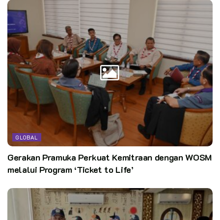
Pramuka masa bakti 2018-2023.
Kegiatan Temu ISJ Sulawesi Selatan tersebut dilaksanakan
dalam Perkemahan Sabtu dan Minggu (Persami) mulai tanggal
20 s.d 21 September 2025 di Bumi Perkemahan Simbang
Je’netaesa Kec. Simbang Kab. Maros, Sulawesi Selatan
Pewarta: Satria Jaya – Member of Indonesian Scout
Journalist Community Sulawesi Selatan #2190
Editor:
pusdatin kwarnas
GLOBAL
Gerakan Pramuka Perkuat Kemitraan dengan WOSM
melalui Program ‘Ticket to Life’