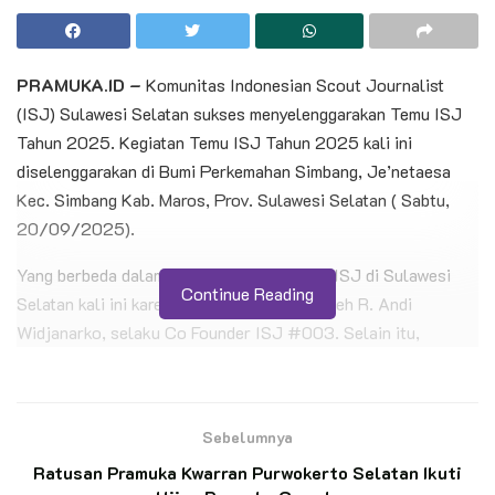
PRAMUKA.ID –
Komunitas Indonesian Scout Journalist
(ISJ) Sulawesi Selatan sukses menyelenggarakan Temu ISJ
Tahun 2025. Kegiatan Temu ISJ Tahun 2025 kali ini
diselenggarakan di Bumi Perkemahan Simbang, Je’netaesa
Kec. Simbang Kab. Maros, Prov. Sulawesi Selatan ( Sabtu,
20/09/2025).
Yang berbeda dalam pelaksanaan kegiatan ISJ di Sulawesi
Continue Reading
Selatan kali ini karena di hadiri langsung oleh R. Andi
Widjanarko, selaku Co Founder ISJ #003. Selain itu,
kegiatan ini dihadiri oleh Kak Andi Fahry Makkasau, ISJ
#009 selaku Penggagas kegiatan Temu ISJ Sulawesi
Selatan 2025.
Sebelumnya
BACA JUGA
Ratusan Pramuka Kwarran Purwokerto Selatan Ikuti