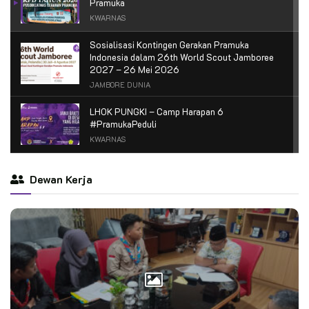
Pramuka
KWARNAS
Sosialisasi Kontingen Gerakan Pramuka
Indonesia dalam 26th World Scout Jamboree
2027 – 26 Mei 2026
JAMBORE DUNIA
LHOK PUNGKI – Camp Harapan 6
#PramukaPeduli
KWARNAS
Camp Harapan Pidie Jaya #PramukaPeduli
Dewan Kerja
KWARNAS
TVRI – RAKERNAS 2026, PRAMUKA
DUKUNG SWASEMBADA PANGAN
KWARNAS