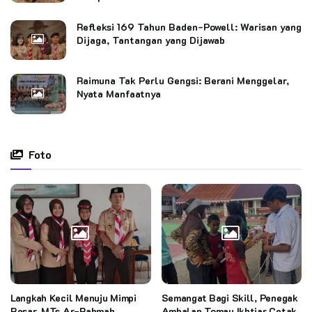
Refleksi 169 Tahun Baden-Powell: Warisan yang
Dijaga, Tantangan yang Dijawab
Raimuna Tak Perlu Gengsi: Berani Menggelar,
Nyata Manfaatnya
Foto
Langkah Kecil Menuju Mimpi
Semangat Bagi Skill, Penegak
Besar, MTs Ar-Rahmah
Ambalan Tomau Ikhtiar Cetak