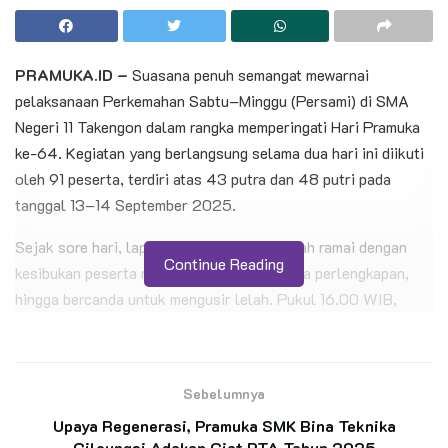
PRAMUKA.ID –
Suasana penuh semangat mewarnai
pelaksanaan Perkemahan Sabtu–Minggu (Persami) di SMA
Negeri 11 Takengon dalam rangka memperingati Hari Pramuka
ke-64. Kegiatan yang berlangsung selama dua hari ini diikuti
oleh 91 peserta, terdiri atas 43 putra dan 48 putri pada
tanggal 13–14 September 2025.
Sejak sore hari, lapangan perkemahan sudah ramai dengan
Continue Reading
kesibukan peserta mendirikan tenda, menata perlengkapan,
hingga bercanda untuk mengusir lelah. Pukul 16.00 WIB,
seluruh peserta mengikuti upacara pembukaan yang dipimpin
oleh Dr. Suyono, S.Pd., dengan pesan agar peserta mengikuti
kegiatan dengan disiplin, sungguh-sungguh, dan tetap
Sebelumnya
gembira.
Upaya Regenerasi, Pramuka SMK Bina Teknika
Cileungsi Adakan Giat PTA Tahun 2025