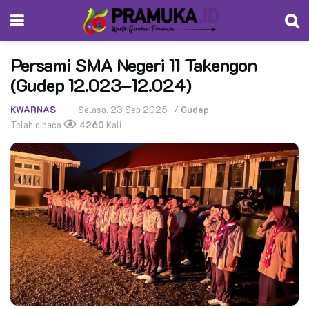
Persami SMA Negeri 11 Takengon
(Gudep 12.023–12.024)
KWARNAS
Selasa, 23 Sep 2025
/
Gudep
Telah dibaca
4260
Kali