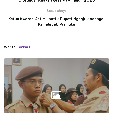
BACA JUGA
Sesudahnya
Pelantikan 11 Pandega Perdana KBRI Kairo,
Ketua Kwarda Jatim Lantik Bupati Nganjuk sebagai
Pembina: “Ini Transfer Spirit”
Kamabicab Pramuka
Momen Bersejarah: Gudep KBRI Kairo Lepas
Kontingen Perdana untuk Jamnas XII 2026
Warta
Terkait
Malam harinya, suasana kian meriah dengan pentas seni yang
menampilkan drama singkat, tarian, musik, hingga yel-yel
Pramuka. Setelah itu, kobaran api unggun menyatukan peserta
dalam lingkaran kebersamaan, penuh nyanyian, motivasi, dan
makna persaudaraan.