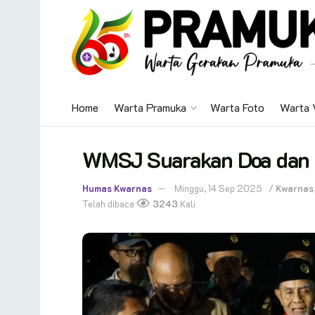
Home
Warta Pramuka
Warta Foto
Warta 
WMSJ Suarakan Doa dan 
Humas Kwarnas
Minggu, 14 Sep 2025
/
Kwarnas
Telah dibaca
3243
Kali