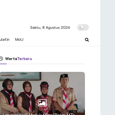
Sabtu, 8 Agustus 2026
uletin
MoU
Warta
Terbaru
Langkah Kecil Menuju Mimpi Besar, MTs