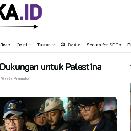
Video
Opini
Tautan
Radio
Scouts for SDGs
B
Dukungan untuk Palestina
,
Warta Pramuka