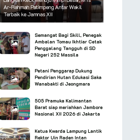
Ar-Rahmah Patimpeng Antar Wakil
Terbaik ke Jamnas XII
Semangat Bagi Skill, Penegak
Ambalan Tomau Ikhtiar Cetak
Penggalang Tangguh di SD
Negeri 252 Massila
Petani Penggarap Dukung
Pendirian Hutan Edukasi Saka
Wanabakti di Jeongmara
505 Pramuka Kalimantan
Barat siap meriahkan Jambore
Nasional XII 2026 di Jakarta
Ketua Kwarda Lampung Lantik
Rektor Uin Raden Intan