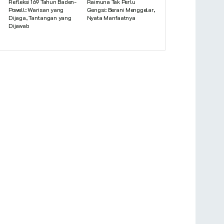
Refleksi 169 Tahun Baden-
Raimuna Tak Perlu
Powell: Warisan yang
Gengsi: Berani Menggelar,
Dijaga, Tantangan yang
Nyata Manfaatnya
Dijawab