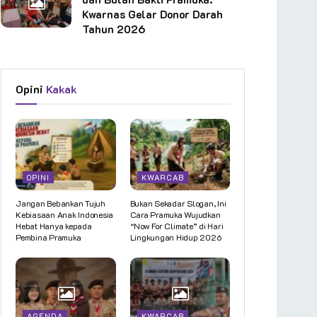
Kwarnas Gelar Donor Darah
Tahun 2026
Opini
Kakak
OPINI
KWARCAB
Jangan Bebankan Tujuh
Bukan Sekadar Slogan, Ini
Kebiasaan Anak Indonesia
Cara Pramuka Wujudkan
Hebat Hanya kepada
“Now For Climate” di Hari
Pembina Pramuka
Lingkungan Hidup 2026
AGENDA
KWARCAB