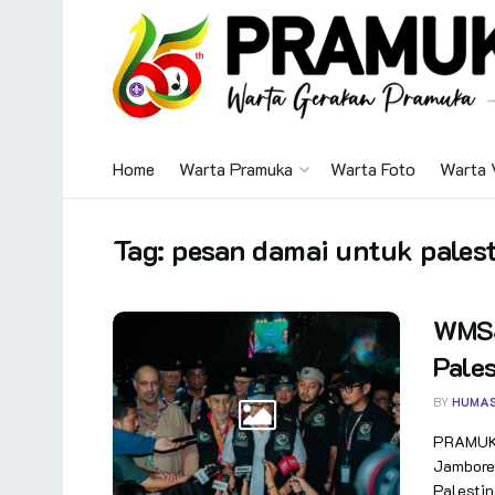
Home
Warta Pramuka
Warta Foto
Warta 
Tag:
pesan damai untuk pales
WMSJ
Pales
BY
HUMA
PRAMUKA
Jambore
Palestin