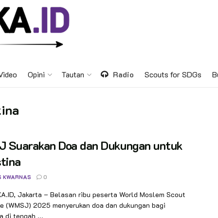
Video
Opini
Tautan
Radio
Scouts for SDGs
B
tina
 Suarakan Doa dan Dukungan untuk
tina
S KWARNAS
0
.ID, Jakarta – Belasan ribu peserta World Moslem Scout
e (WMSJ) 2025 menyerukan doa dan dukungan bagi
a di tengah ...