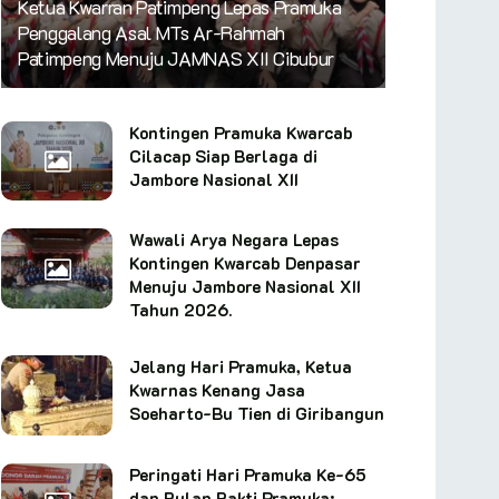
Ketua Kwarran Patimpeng Lepas Pramuka
Penggalang Asal MTs Ar-Rahmah
Patimpeng Menuju JAMNAS XII Cibubur
Kontingen Pramuka Kwarcab
Cilacap Siap Berlaga di
Jambore Nasional XII
Wawali Arya Negara Lepas
Kontingen Kwarcab Denpasar
Menuju Jambore Nasional XII
Tahun 2026.
Jelang Hari Pramuka, Ketua
Kwarnas Kenang Jasa
Soeharto-Bu Tien di Giribangun
Peringati Hari Pramuka Ke-65
dan Bulan Bakti Pramuka: