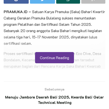
PRAMUKA.ID –
Satuan Karya Pramuka (Saka) Bahari Kwartir
Cabang Gerakan Pramuka Buleleng sukses menuntaskan
program Pelatihan dan Sertifikasi Selam Tahun 2025.
Sebanyak 20 orang anggota Saka Bahari mengikuti kegiatan
selama tiga hari, 15-17 November 2025, dinyatakan lulus
sertifikasi selam.
Proses sertifikasi berlangsung di Bondalem Eco Dive, Desa
Continue Reading
Bondalem, Kecamatan Tejakula, Bali. Program tersebut
merupakan bagian dari Rencana Kerja Saka Bahari Kwarcab
Buleleng tahun 2025.
BACA JUGA
Sebelumnya
Lepas Kontingen Jambore Nasional 2026,
Menuju Jambore Daerah Bali 2025, Kwarda Bali Gelar
Bupati Grobogan Ingatkan Pentingnya
Technical Meeting
Karakter dan Inkulsivitas Gerakan Pramuka