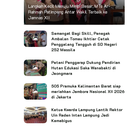
Langkah Kecil Menuju Mimpi Besar, MTs Ar-
Rahmah Patimpeng Antar Wakil Terbaik ke
Jamnas XII
Semangat Bagi Skill, Penegak
Ambalan Tomau Ikhtiar Cetak
Penggalang Tangguh di SD Negeri
252 Massila
Petani Penggarap Dukung Pendirian
Hutan Edukasi Saka Wanabakti di
Jeongmara
505 Pramuka Kalimantan Barat siap
meriahkan Jambore Nasional XII 2026
di Jakarta
Ketua Kwarda Lampung Lantik Rektor
Uin Raden Intan Lampung Jadi
Kamabigus