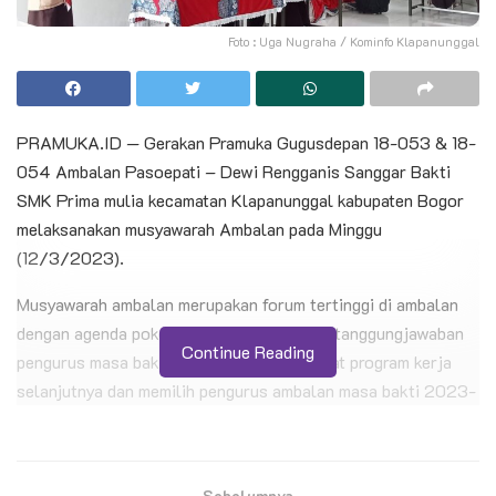
Foto : Uga Nugraha / Kominfo Klapanunggal
PRAMUKA.ID — Gerakan Pramuka Gugusdepan 18-053 & 18-
054 Ambalan Pasoepati – Dewi Rengganis Sanggar Bakti
SMK Prima mulia kecamatan Klapanunggal kabupaten Bogor
melaksanakan musyawarah Ambalan pada Minggu
(12/3/2023).
Musyawarah ambalan merupakan forum tertinggi di ambalan
dengan agenda pokoknya yaitu laporan pertanggungjawaban
Continue Reading
pengurus masa bakti 2022-2023, membuat program kerja
selanjutnya dan memilih pengurus ambalan masa bakti 2023-
2034.
BACA JUGA
Sebelumnya