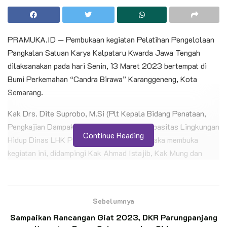
PRAMUKA.ID — Pembukaan kegiatan Pelatihan Pengelolaan
Pangkalan Satuan Karya Kalpataru Kwarda Jawa Tengah
dilaksanakan pada hari Senin, 13 Maret 2023 bertempat di
Bumi Perkemahan “Candra Birawa” Karanggeneng, Kota
Semarang.
Kak Drs. Dite Suprobo, M.Si (Plt Kepala Bidang Penataan,
Pengkajian Dampak dan Pengembangan Kapasitas Lingkungan
Continue Reading
Hidup Dinas LHK Prov.Jateng) selaku Pinsaka membuka
kegiatan ini, didampingi Kak Ahmad Istajib, Kak Mung dan
Jajaran Pinsaka lainnya.
BACA JUGA
Sebelumnya
Langkah Pengabdian Penegak Ambalan Tomau,
Sampaikan Rancangan Giat 2023, DKR Parungpanjang
Membina Penggalang SD Inpres 3/77 Masago