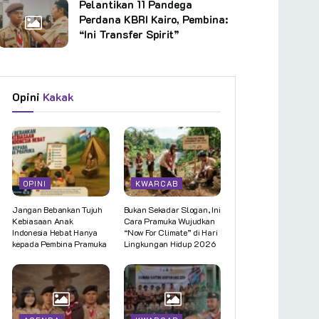
Pelantikan 11 Pandega
Perdana KBRI Kairo, Pembina:
“Ini Transfer Spirit”
Opini
Kakak
OPINI
KWARCAB
Jangan Bebankan Tujuh
Bukan Sekadar Slogan, Ini
Kebiasaan Anak
Cara Pramuka Wujudkan
Indonesia Hebat Hanya
“Now For Climate” di Hari
kepada Pembina Pramuka
Lingkungan Hidup 2026