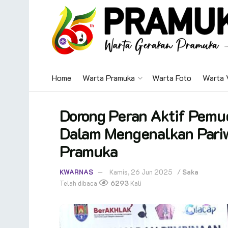
Home
Warta Pramuka
Warta Foto
Warta 
Dorong Peran Aktif Pemu
Dalam Mengenalkan Pariw
Pramuka
KWARNAS
Kamis, 26 Jun 2025
/
Saka
Telah dibaca
6293
Kali