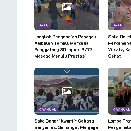
SAKA
SAKA
Langkah Pengabdian Penegak
Saka Bakt
Ambalan Tomau, Membina
Perkemaha
Penggalang SD Inpres 3/77
Wisata, K
Masago Menuju Prestasi
Sehat
KWARCAB
KWARCAB
Saka Bahari Kwartir Cabang
Lomba Pra
Banyumas: Semangat Menjaga
Pengamala