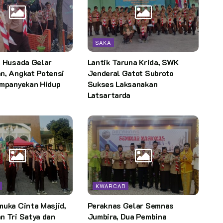
SAKA
i Husada Gelar
Lantik Taruna Krida, SWK
n, Angkat Potensi
Jenderal Gatot Subroto
ampanyekan Hidup
Sukses Laksanakan
Latsartarda
KWARCAB
muka Cinta Masjid,
Peraknas Gelar Semnas
n Tri Satya dan
Jumbira, Dua Pembina