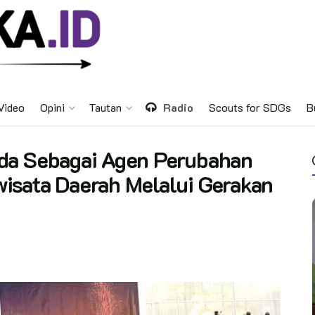
Video
Opini
Tautan
Radio
Scouts for SDGs
B
da Sebagai Agen Perubahan
isata Daerah Melalui Gerakan