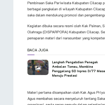
Pembinaan Saka Pariwisata Kabupaten Cilacap pa
berbagai pangkalan di wilayah Kabupaten Cilacap
saka dalam mendukung promosi dan pengembangan
Kegiatan dibuka secara resmi oleh Kak Paiman, S
Olahraga (DISPARPORA) Kabupaten Cilacap. Sete
pemaparan materi dari narasumber yang kompeten
BACA JUGA
Langkah Pengabdian Penegak
Ambalan Tomau, Membina
Penggalang SD Inpres 3/77 Mas
Menuju Prestasi
Materi pertama disampaikan oleh Kak Agus Priy
Agus membahas secara menyeluruh tentang Saka 
organisasi, serta peran pemuda dalam pelestaria