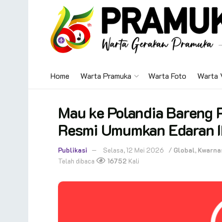
Home
Warta Pramuka
Warta Foto
Warta 
Mau ke Polandia Bareng 
Resmi Umumkan Edaran I
Publikasi
Selasa, 12 Mei 2026
/
Global
,
Kwarna
Telah dibaca
16752
Kali