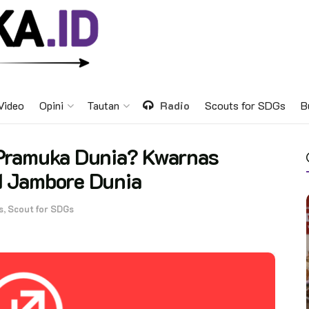
Video
Opini
Tautan
Radio
Scouts for SDGs
B
Pramuka Dunia? Kwarnas
I Jambore Dunia
s
,
Scout for SDGs