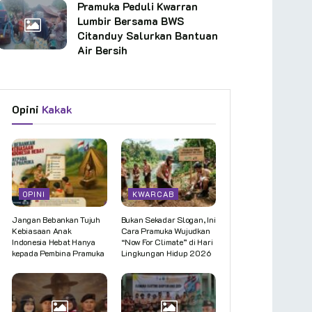
Pramuka Peduli Kwarran
Lumbir Bersama BWS
Citanduy Salurkan Bantuan
Air Bersih
Opini
Kakak
OPINI
KWARCAB
Jangan Bebankan Tujuh
Bukan Sekadar Slogan, Ini
Kebiasaan Anak
Cara Pramuka Wujudkan
Indonesia Hebat Hanya
“Now For Climate” di Hari
kepada Pembina Pramuka
Lingkungan Hidup 2026