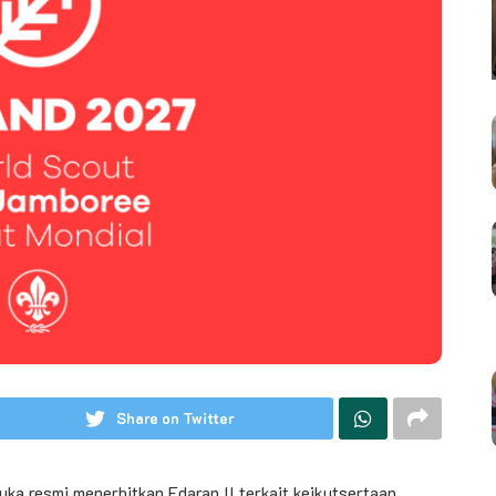
Share on Twitter
ka resmi menerbitkan Edaran II terkait keikutsertaan