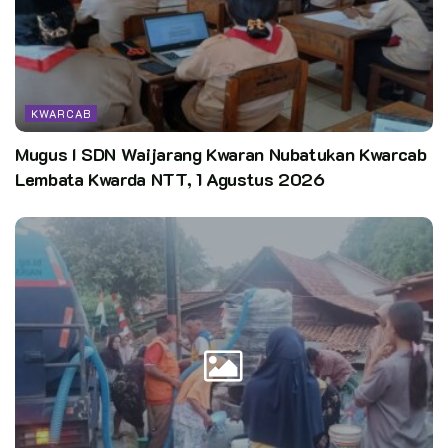
Adapun masing-masing giat telah dibagi paket sesuai dengan
isu strategis dalam Gerakan Pramuka maupun Global seperti
job creation, SDGs, maupun pencapaian pembangunan di
Kabupaten Sleman.
KWARCAB
Bupati Sleman dalam sambutannya yang dibacakan oleh Drs.
Mugus I SDN Waijarang Kwaran Nubatukan Kwarcab
Ery Widaryana, M.M. selaku Ketua Kwarcab Sleman
Lembata Kwarda NTT, 1 Agustus 2026
menyampaikan bahwa Pemerintah Kabupaten Sleman
menyambut baik segala kegiatan kepemudaan sebagai upaya
memberikan wadah kegiatan positif.
“Dan secara jangka panjang diharapkan sebagai kawah
candradimuka untuk mencetak kader pemimpin di Kabupaten
Sleman pada masa yang akan mendatang,” ujarnya.
Pelaksanaan kegiatan Raimuna Cabang Sleman tahun ini juga
bertepatan dengan Hari Jadi Kabupaten Sleman tahun 107.
Hari Jadi Kabupaten Sleman tahun ini mengangkat tema