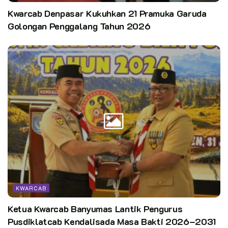
kegiatan sesuai dengan Program Pemerintah.
Kwarcab Denpasar Kukuhkan 21 Pramuka Garuda
Golongan Penggalang Tahun 2026
Sehingga kebermanfaatan kegiatan pramuka dapat dirasakan
oleh semua elemen masyarakat seperti membantu
pembangunan di perdesaan, pengembangan kebudayaan dan
pariwisata, penanggulangan bencana, hingga kegiatan
ekonomi kreatif dan digital.
**
Pewarta :
Sangga Kerja Raicab Sleman 2023
Kata Kunci:
kwarcab sleman
pramuka
pramukadiy
Raimuna Cabang
raimuna cabang sleman 2023
KWARCAB
Ketua Kwarcab Banyumas Lantik Pengurus
Pusdiklatcab Kendalisada Masa Bakti 2026–2031