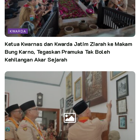
Pewarta :
Irwan Yuliadi (Humas Kwarda Riau)
Kata Kunci:
kwarda riau
lt 4 kwarda riau
pramuka
KWARDA
Ketua Kwarnas dan Kwarda Jatim Ziarah ke Makam
Bung Karno, Tegaskan Pramuka Tak Boleh
Kehilangan Akar Sejarah