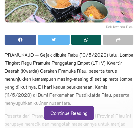
Dok. Kwarda Riau
PRAMUKA.ID — Sejak dibuka Rabu (10/5/2023) lalu, Lomba
Tingkat Regu Pramuka Penggalang Empat (LT IV) Kwartir
Daerah (Kwarda) Gerakan Pramuka Riau, peserta terus
menunjukkan kemampuan masing-masing di setiap mata lomba
yang diikutinya. Di hari kedua pelaksanaan, Kamis
(11/5/2023) di Bumi Perkemahan Pusdiklatda Riau, peserta
menyuguhkan kuliner nusantara.
Continue Reading
Peserta dari Pramuka Penggalang terbaik di Provinsi Riau ini
berupaya meracik dan mengolah masakannya untuk menjadi
kuliner yang enak dan patut mendapat nilai baik dewan juri.