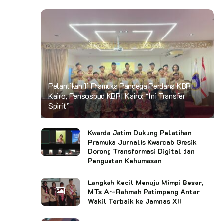
Pelantikan 11 Pramuka Pandega Perdana KBRI
Kairo, Pensosbud KBRI Kairo: “Ini Transfer
Spirit”
Kwarda Jatim Dukung Pelatihan
Pramuka Jurnalis Kwarcab Gresik
Dorong Transformasi Digital dan
Penguatan Kehumasan
Langkah Kecil Menuju Mimpi Besar,
MTs Ar-Rahmah Patimpeng Antar
Wakil Terbaik ke Jamnas XII