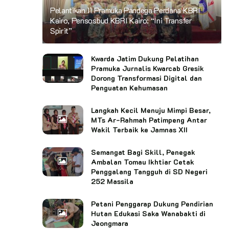
Pelantikan 11 Pramuka Pandega Perdana KBRI
Kairo, Pensosbud KBRI Kairo: “Ini Transfer
Spirit”
Kwarda Jatim Dukung Pelatihan
Pramuka Jurnalis Kwarcab Gresik
Dorong Transformasi Digital dan
Penguatan Kehumasan
Langkah Kecil Menuju Mimpi Besar,
MTs Ar-Rahmah Patimpeng Antar
Wakil Terbaik ke Jamnas XII
Semangat Bagi Skill, Penegak
Ambalan Tomau Ikhtiar Cetak
Penggalang Tangguh di SD Negeri
252 Massila
Petani Penggarap Dukung Pendirian
Hutan Edukasi Saka Wanabakti di
Jeongmara