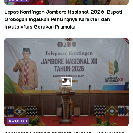
Gerakan Pramuka, Pengelolaan Peserta Didik pada Satuan
Lepas Kontingen Jambore Nasional 2026, Bupati
Karya Pramuka, Pengelolaan Administrasi Satuan Karya dan
Grobogan Ingatkan Pentingnya Karakter dan
Diskusi tentang Peraturan Satuan Karya Pramuka.
Inkulsivitas Gerakan Pramuka
Pewarta: Agus Kwarcab Grobogan
Editor:
Pusdatin Kwarnas
KWARCAB
Kontingen Pramuka Kwarcab Cilacap Siap Berlaga