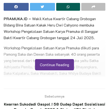
PRAMUKA.ID –
Wakil Ketua Kwartir Cabang Grobogan
Bidang Bina Satuan Kakak Heru Dwi Cahyono membuka
Workshop Pengelolaan Satuan Karya Pramuka di Sanggar
Bakti Kwartir Cabang Grobogan tanggal 24 Juli 2025.
Workshop Pengelolaan Satuan Karya Pramuka diikuti para
Pamong Saka dan Dewan Saka sebanyak 40 orang peserta
yang berasal dari tujuh Satuan Karya Pramuka yaitu Satka
Continue Reading
Adhiyasta Pemilu, Saka Bakti Husada, Saka Bhayangkara,
Saka Kalpataru, Saka Wanabakti, Saka Widya Budaya Bakti
dan Saka Wira Kartika.
BACA JUGA
Sebelumnya
Petani Penggarap Dukung Pendirian Hutan
Kwarran Sukodadi Gaspol ! 58 Gudep Dapat Sosialisasi
Edukasi Saka Wanabakti di Jeongmara