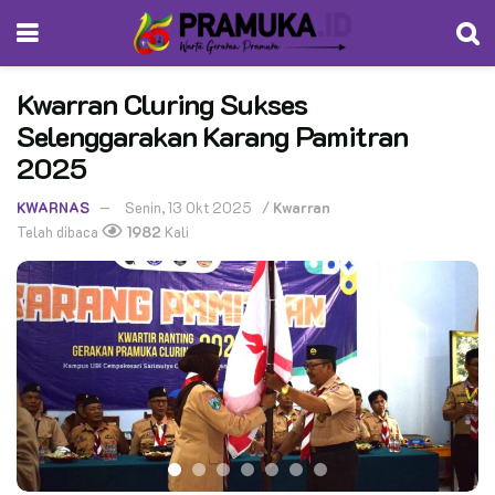
Kwarran Cluring Sukses
Selenggarakan Karang Pamitran
2025
KWARNAS
Senin, 13 Okt 2025
/
Kwarran
Telah dibaca
1982
Kali