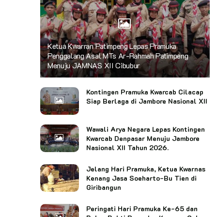
Ketua Kwarran Patimpeng Lepas Pramuka
Penggalang Asal MTs Ar-Rahmah Patimpeng
Menuju JAMNAS XII Cibubur
Kontingen Pramuka Kwarcab Cilacap
Siap Berlaga di Jambore Nasional XII
Wawali Arya Negara Lepas Kontingen
Kwarcab Denpasar Menuju Jambore
Nasional XII Tahun 2026.
Jelang Hari Pramuka, Ketua Kwarnas
Kenang Jasa Soeharto-Bu Tien di
Giribangun
Peringati Hari Pramuka Ke-65 dan