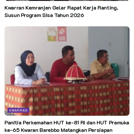
Penghargaan ini menjadi wujud dukungan dan pengakuan atas
Kwarran Kemranjen Gelar Rapat Kerja Ranting,
dedikasi, peran serta, serta kontribusi para Pembina selama
Susun Program Sisa Tahun 2026
mengikuti rangkaian kegiatan Karang Pamitran 2025.
Melalui Karang Pamitran ini, Kwarran Cluring menegaskan
komitmennya dalam meningkatkan mutu pembinaan dan
memperkuat karakter Pembina Pramuka agar semakin kreatif,
inspiratif, dan berdampak nyata bagi peserta didik di gugus
depan masing-masing.
Pewarta: Dona Sekretaris – Kwarran Cluring
Editor:
pusdatin kwarnas
KWARRAN
Panitia Perkemahan HUT ke-81 RI dan HUT Pramuka
ke-65 Kwaran Barebbo Matangkan Persiapan