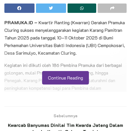
PRAMUKA.ID –
Kwartir Ranting (Kwarran) Gerakan Pramuka
Cluring sukses menyelenggarakan kegiatan Karang Pamitran
Tahun 2025 pada tanggal 10–11 Oktober 2025 di Bumi
Perkemahan Universitas Bakti Indonesia (UBI) Cempokosari,
Desa Sarimulyo, Kecamatan Cluring.
Kegiatan ini diikuti oleh 186 Pembina Pramuka dari berbagai
golongan, mulai Prasiaga, Siaga, Penggalang, hingga
Continue Reading
Penegak. Karang Pamitran menjadi ajang silaturahmi dan
peningkatan kompetensi bagi para Pembina dalam
mengembangkan pendidikan kepramukaan di gugus depan
masing-masing.
Sebelumnya
BACA JUGA
Kwarcab Banyumas Dinilai Tim Kwarda Jateng Dalam