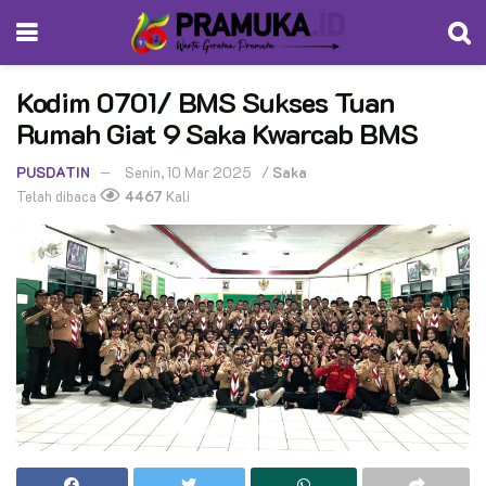
Kodim 0701/ BMS Sukses Tuan
Rumah Giat 9 Saka Kwarcab BMS
PUSDATIN
Senin, 10 Mar 2025
/
Saka
Telah dibaca
4467
Kali