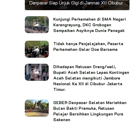
Denpasar Siap Unjuk Gigi di Jamnas XII Cibubur
Kunjungi Perkemahan di SMA Negeri
Karangrayung, DKC Grobogan
Sampaikan Asyiknya Dunia Penegak
Tidak hanya Penjelajahan, Peserta
Perkemahan Gelar Doa Bersama
Dihadapan Ratusan Orang/wali,
Bupati Aceh Selatan Lepas Kontingen
Aceh Selatan mengikuti Jambore
Nasional Ke XII di Cibubur Jakarta
Timur.
GEBER Denpasar Selatan Meriahkan
Bulan Bakti Pramuka, Ratusan
Pelajar Bersihkan Lingkungan Pura
Sakenan