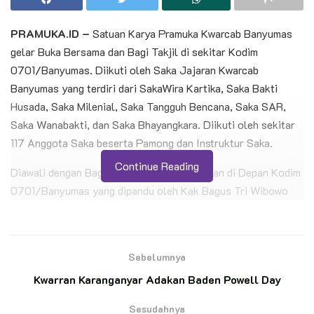
PRAMUKA.ID –
Satuan Karya Pramuka Kwarcab Banyumas
gelar Buka Bersama dan Bagi Takjil di sekitar Kodim
0701/Banyumas. Diikuti oleh Saka Jajaran Kwarcab
Banyumas yang terdiri dari SakaWira Kartika, Saka Bakti
Husada, Saka Milenial, Saka Tangguh Bencana, Saka SAR,
Saka Wanabakti, dan Saka Bhayangkara. Diikuti oleh sekitar
117 Anggota Saka beserta Pamong dan Instruktur Saka.
Continue Reading
Diawali dengan Bagi Takjil yang dilaksanakan di Depan Kodim
0701/Banyumas yang dipandu oleh Kak Bagus Tri Wibowo
selaku Pamong Saka Wira Kartika dengan Takjil yang sudah
disiapkan oleh peserta kegaitan. Walau hujan gerimis tetap
tidak menyurutkan semangat peserta melaksanakan kegiatan
Sebelumnya
dengan maksimal.
Kwarran Karanganyar Adakan Baden Powell Day
BACA JUGA
Sesudahnya