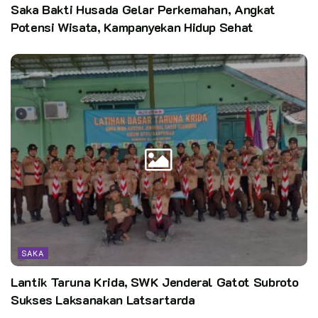
Saka Bakti Husada Gelar Perkemahan, Angkat
Kata Kunci:
Potensi Wisata, Kampanyekan Hidup Sehat
Kodim 0701/ BMS Sukses Tuan Rumah Giat 9 Saka Kwarcab
BMS
SAKA
Lantik Taruna Krida, SWK Jenderal Gatot Subroto
Sukses Laksanakan Latsartarda