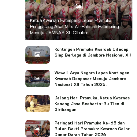
Juara Umum Baden Powell Day Tahun 2025 Golongan
Penegak
Ketua Kwarran Patimpeng Lepas Pramuka
Tergiat I Pangkalan SMAN 2 Karanganyar
Penggalang Asal MTs Ar-Rahmah Patimpeng
Tergiat II Pangkalan SMKN 1 Karanganyar
Menuju JAMNAS XII Cibubur
Pewarta: Wagiman (Kwarcab Karanganyar)
Kontingen Pramuka Kwarcab Cilacap
Siap Berlaga di Jambore Nasional XII
Kata Kunci:
Kwarran Karanganyar Adakan Baden Powell Day
Wawali Arya Negara Lepas Kontingen
Kwarcab Denpasar Menuju Jambore
Nasional XII Tahun 2026.
Jelang Hari Pramuka, Ketua Kwarnas
Kenang Jasa Soeharto-Bu Tien di
Giribangun
Peringati Hari Pramuka Ke-65 dan
Bulan Bakti Pramuka: Kwarnas Gelar
Donor Darah Tahun 2026