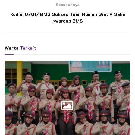
dan rekreatif yang mengarah kepada kemampuan untuk
Sesudahnya
mendalami kegiatan kepramukaan, teknologi serta
Kodim 0701/ BMS Sukses Tuan Rumah Giat 9 Saka
pengoptimalan potensi diri.
Kwarcab BMS
Baden Powell Day 2025 mengambil tema Berbudaya,
Bersinergi, Berdaya Saing Tinggi diikuti anggota pramuka
penggalang dan penegak sebanyak 300 peserta. Pada
Warta
Terkait
golongan penegak, giat prestasi yang diikuti smart scout
competition, coconut dwelling challenge, karawitan, dan
short movie. Sementara untuk giat prestasi golongan
penggalang meliputi smart scout competition, animal coconut
creatures, drama musical, dan scrapbook digital.
Anjani, salah satu peserta penegak dari gugus depan SMKN 1
Karanganyar mengaku senang bisa mewakili sekolah di ajang
Baden Powell Day. Menurutnya selain menambah pengalaman,
ajang Baden Powell Day bisa sebagai ajang mengasah
kemampuan kepramukaan serta menambah jaringan
pertemanan.