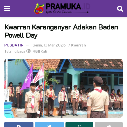
Kwarran Karanganyar Adakan Baden
Powell Day
PUSDATIN
Senin, 10 Mar 2025
/
Kwarran
Telah dibaca
4811
Kali