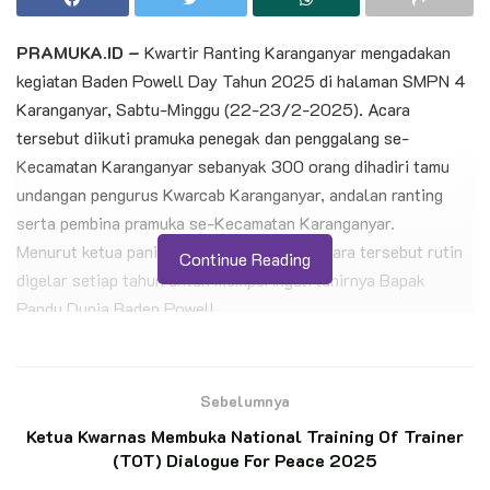
PRAMUKA.ID –
Kwartir Ranting Karanganyar mengadakan
kegiatan Baden Powell Day Tahun 2025 di halaman SMPN 4
Karanganyar, Sabtu-Minggu (22-23/2-2025). Acara
tersebut diikuti pramuka penegak dan penggalang se-
Kecamatan Karanganyar sebanyak 300 orang dihadiri tamu
undangan pengurus Kwarcab Karanganyar, andalan ranting
serta pembina pramuka se-Kecamatan Karanganyar.
Menurut ketua panitia, Tubagus Dava F., acara tersebut rutin
Continue Reading
digelar setiap tahun untuk memperingati lahirnya Bapak
Pandu Dunia Baden Powell.
“Baden Powell Day ini kami gelar rutin setiap tahun yang
bertujuan memperingati lahirnya Baden Powell Bapak Pandu
Dunia,” ungkap Tubagus.
Sebelumnya
Dia mengatakan tujuan lainnya menumbuhkembangkan
Ketua Kwarnas Membuka National Training Of Trainer
persaudaraan dan persatuan pramuka penegak dan penggalang
(TOT) Dialogue For Peace 2025
dengan menyuguhkan kegiatan yang edukatif, kreatif, inovatif