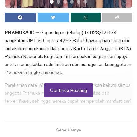
PRAMUKA.ID –
Gugusdepan (Gudep) 17.023/17.024
pangkalan UPT SD Inpres 4/82 Bulu Ulaweng baru-baru ini
melakukan perekaman data untuk Kartu Tanda Anggota (KTA)
Pramuka Nasional. Kegiatan ini merupakan bagian dari upaya
untuk meningkatkan administrasi dan manajemen keanggotaan
Pramuka di tingkat nasional.
Perekaman data ini dilakukan untuk memastikan bahwa semua
Continue Reading
anggota Pramuka memiliki identitas yang jelas dan
terverifikasi, sehingga mereka dapat memperoleh manfaat dari
keanggotaan Pramuka dan berpartisipasi dalam berbagai
kegiatan Pramuka di tingkat nasional.
Sebelumnya
BACA JUGA