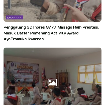
mengikuti kegiatan Pramuka, mendapatkan fasilitas dan
diskon, serta terhubung dengan anggota lain dalam jaringan
Pramuka nasional” tutupnya
KWARRAN
Pewarta: Yusran AY.NS (Kwarran Patimpeng, Bone-Sulsel)
Penggalang SD Inpres 3/77 Masago Raih Prestasi,
Masuk Daftar Pemenang Activity Award
Editor:
Pusdatin Kwarnas
AyoPramuka Kwarnas