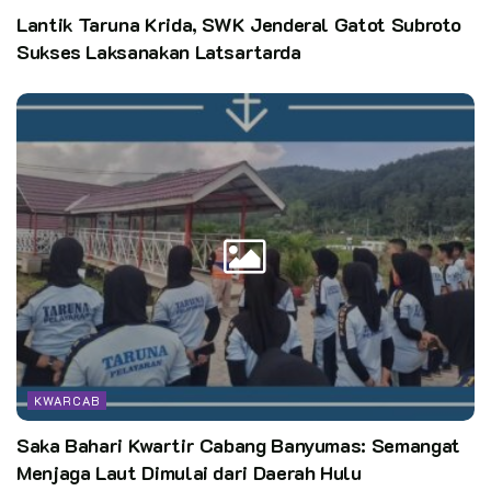
materi 4 krida yang harus diterapkan dalam pembinaan.
Lantik Taruna Krida, SWK Jenderal Gatot Subroto
Sukses Laksanakan Latsartarda
Penulis: Humas Pramuka Buleleng
Editor:
Pusdatin Kwarnas
KWARCAB
Saka Bahari Kwartir Cabang Banyumas: Semangat
Menjaga Laut Dimulai dari Daerah Hulu