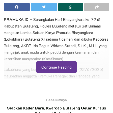
PRAMUKA ID –
Serangkaian Hari Bhayangkara ke-79 di
Kabupaten Buleleng, Polres Buleleng melalui Sat Binmas
mengelar Lomba Satuan Karya Pramuka Bhayangkara
(Lokabhara) Buleleng XI selama tiga hari dan dibuka Kapolres
Buleleng, AKBP Ida Bagus Widwan Sutadi, S.I.K., M.H., yang
mengajak anak muda untuk peduli dengan keamanan dan
ketertiban masyarakat (Kamtibmas).
Continue Reading
Lokabhara yang berlangsung hingga Minggu (22/6/2025)
melibatkan anggota Pramuka Penegak dan Pandega yang
tergabung di Saka Bhayangkara Kwarcab Buleleng dan
melombakan 4 krida dalam satuan karya itu, diantaranya Krida
Ketertiban Masyarakat (Tibmas), Krida Lalu Lintas (Lantas),
Sebelumnya
Krida Pencegahan dan Penanggulangan Bencana (PPB), dan
Siapkan Kader Baru, Kwarcab Buleleng Gelar Kursus
Krida Tempat Kejadian Perkara (TKP).