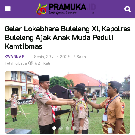
Gelar Lokabhara Buleleng XI, Kapolres
Buleleng Ajak Anak Muda Peduli
Kamtibmas
KWARNAS
Senin, 23 Jun 2025
/
Saka
Telah dibaca
6211
Kali