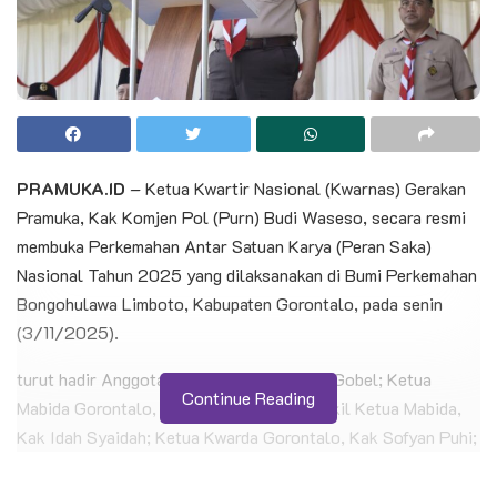
PRAMUKA.ID
– Ketua Kwartir Nasional (Kwarnas) Gerakan
Pramuka, Kak Komjen Pol (Purn) Budi Waseso, secara resmi
membuka Perkemahan Antar Satuan Karya (Peran Saka)
Nasional Tahun 2025 yang dilaksanakan di Bumi Perkemahan
Bongohulawa Limboto, Kabupaten Gorontalo, pada senin
(3/11/2025).
turut hadir Anggota DPR RI Kak Rachmat Gobel; Ketua
Continue Reading
Mabida Gorontalo, Kak Gusnar Ismail; Wakil Ketua Mabida,
Kak Idah Syaidah; Ketua Kwarda Gorontalo, Kak Sofyan Puhi;
para bupati dan wakil bupati se-Gorontalo, Ketua DPRD se-
Gorontalo; dari unsur Forkopimda, serta tamu undangan