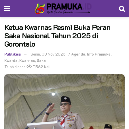
Ketua Kwarnas Resmi Buka Peran
Saka Nasional Tahun 2025 di
Gorontalo
Publikasi
Senin, 03 Nov 2025
/
Agenda
,
Info Pramuka
,
Kwarda
,
Kwarnas
,
Saka
Telah dibaca
11562
Kali