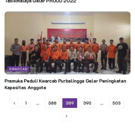
Tasikmalaya Gelar PROUD 2022
KWARCAB
Pramuka Peduli Kwarcab Purbalingga Gelar Peningkatan
Kapasitas Anggota
1
…
388
389
390
…
503