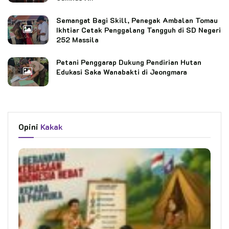
Semangat Bagi Skill, Penegak Ambalan Tomau
Ikhtiar Cetak Penggalang Tangguh di SD Negeri
252 Massila
Petani Penggarap Dukung Pendirian Hutan
Edukasi Saka Wanabakti di Jeongmara
Opini
Kakak