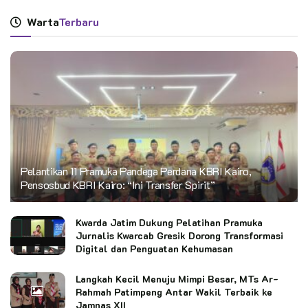
Warta
Terbaru
Pelantikan 11 Pramuka Pandega Perdana KBRI Kairo,
Pensosbud KBRI Kairo: “Ini Transfer Spirit”
Kwarda Jatim Dukung Pelatihan Pramuka
Jurnalis Kwarcab Gresik Dorong Transformasi
Digital dan Penguatan Kehumasan
Langkah Kecil Menuju Mimpi Besar, MTs Ar-
Rahmah Patimpeng Antar Wakil Terbaik ke
Jamnas XII