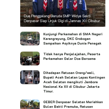
Dua Penggalang Garuda SMP Widya Sakti
Denpasar Siap Unjuk Gigi di Jamnas XII Cibubur
Kunjungi Perkemahan di SMA Negeri
Karangrayung, DKC Grobogan
Sampaikan Asyiknya Dunia Penegak
Tidak hanya Penjelajahan, Peserta
Perkemahan Gelar Doa Bersama
Dihadapan Ratusan Orang/wali,
Bupati Aceh Selatan Lepas Kontingen
Aceh Selatan mengikuti Jambore
Nasional Ke XII di Cibubur Jakarta
Timur.
GEBER Denpasar Selatan Meriahkan
Bulan Bakti Pramuka, Ratusan