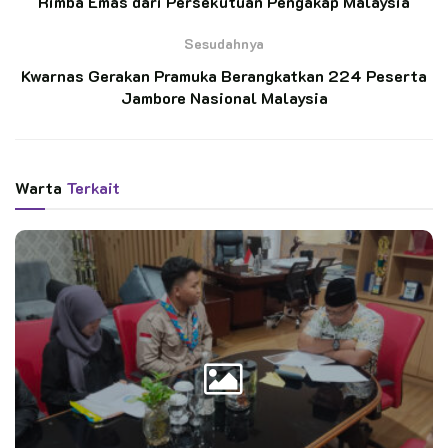
Rimba Emas dari Persekutuan Pengakap Malaysia
BACA JUGA
Sesudahnya
DKC Kota Tangerang Akan Adakan Pelatihan
Kwarnas Gerakan Pramuka Berangkatkan 224 Peserta
Protokoler Pramuka
Jambore Nasional Malaysia
Lakukan Pergantian Antar Waktu, DKC
Tangerang Selatan Jaring Tujuh Anggota Baru
Warta
Terkait
Ketua Dewan Kerja Nasional, Kak Raihan Muhammad Sujaya,
menyampaikan harapannya agar momentum Hari Ibu ini menjadi
pengingat bagi generasi muda untuk selalu menghormati dan
mencintai ibu mereka.
“Peran ibu sangat besar, tidak hanya dalam keluarga tetapi