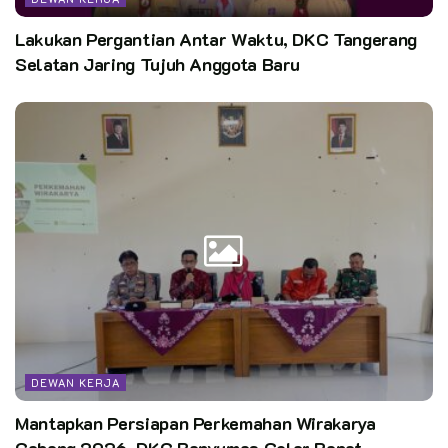
Indonesia yang berhasil menjadikan Hari Ibu sebagai momen
Lakukan Pergantian Antar Waktu, DKC Tangerang
refleksi dan kebersamaan yang bermakna.
Selatan Jaring Tujuh Anggota Baru
Penulis: PusdatinKN/Kiel
Kata Kunci:
dkn
DEWAN KERJA
Mantapkan Persiapan Perkemahan Wirakarya
Cabang 2026, DKC Banyumas Gelar Rapat