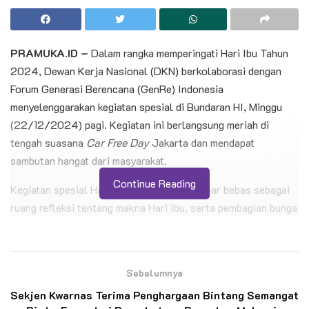
PRAMUKA.ID –
Dalam rangka memperingati Hari Ibu Tahun
2024, Dewan Kerja Nasional (DKN) berkolaborasi dengan
Forum Generasi Berencana (GenRe) Indonesia
menyelenggarakan kegiatan spesial di Bundaran HI, Minggu
(22/12/2024) pagi. Kegiatan ini berlangsung meriah di
tengah suasana
Car Free Day
Jakarta dan mendapat
sambutan hangat dari masyarakat.
Continue Reading
Kegiatan spesial Hari Ibu diisi dengan mimbar bebas sebagai
ruang refleksi tentang makna Hari Ibu, serta pembagian bunga
mawar kepada para ibu sebagai simbol cinta dan
penghormatan. Selain itu, kegiatan ini juga melibatkan
berbagai organisasi pemuda yang turut berpartisipasi,
Sebelumnya
menambah semarak perayaan.
Sekjen Kwarnas Terima Penghargaan Bintang Semangat