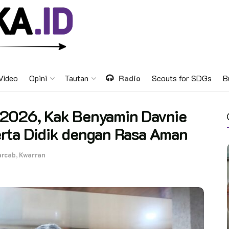
Video
Opini
Tautan
Radio
Scouts for SDGs
B
 2026, Kak Benyamin Davnie
rta Didik dengan Rasa Aman
arcab
,
Kwarran