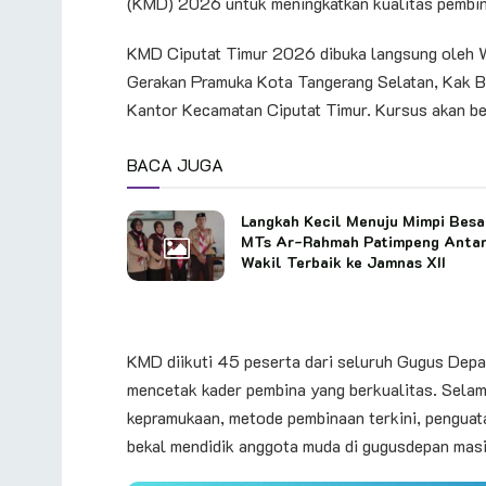
(KMD) 2026 untuk meningkatkan kualitas pembina
KMD Ciputat Timur 2026 dibuka langsung oleh W
Gerakan Pramuka Kota Tangerang Selatan, Kak B
Kantor Kecamatan Ciputat Timur. Kursus akan be
BACA JUGA
Langkah Kecil Menuju Mimpi Besa
MTs Ar-Rahmah Patimpeng Anta
Wakil Terbaik ke Jamnas XII
KMD diikuti 45 peserta dari seluruh Gugus Depan
mencetak kader pembina yang berkualitas. Selam
kepramukaan, metode pembinaan terkini, penguat
bekal mendidik anggota muda di gugusdepan mas