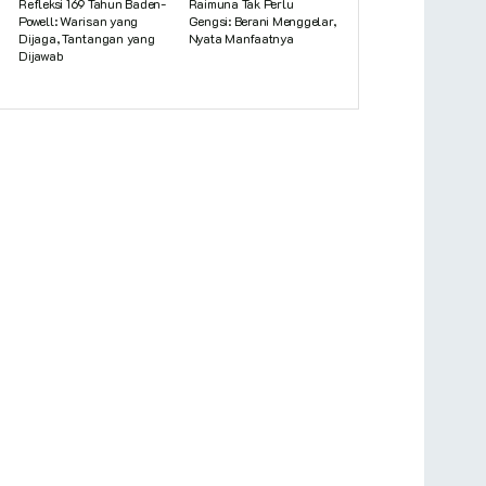
Refleksi 169 Tahun Baden-
Raimuna Tak Perlu
Powell: Warisan yang
Gengsi: Berani Menggelar,
Dijaga, Tantangan yang
Nyata Manfaatnya
Dijawab