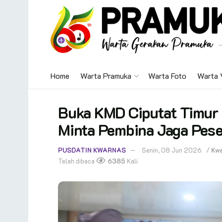
Home
Warta Pramuka
Warta Foto
Warta 
Buka KMD Ciputat Timur
Minta Pembina Jaga Pese
PUSDATIN KWARNAS
Senin, 08 Jun 2026
/
Kw
Telah dibaca
6385
Kali