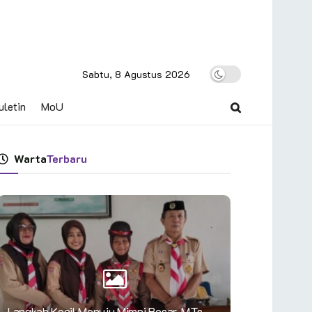
Sabtu, 8 Agustus 2026
uletin
MoU
Warta
Terbaru
Langkah Kecil Menuju Mimpi Besar, MTs