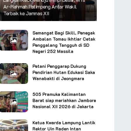
Ar-Rahmah Patimpeng Antar Wakil
Terbaik ke Jamnas XII
Semangat Bagi Skill, Penegak
Ambalan Tomau Ikhtiar Cetak
Penggalang Tangguh di SD
Negeri 252 Massila
Petani Penggarap Dukung
Pendirian Hutan Edukasi Saka
Wanabakti di Jeongmara
505 Pramuka Kalimantan
Barat siap meriahkan Jambore
Nasional XII 2026 di Jakarta
Ketua Kwarda Lampung Lantik
Rektor Uin Raden Intan