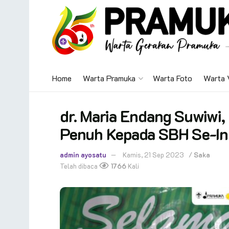
Home
Warta Pramuka
Warta Foto
Warta 
dr. Maria Endang Suwiwi,
Penuh Kepada SBH Se-In
admin ayosatu
Kamis, 21 Sep 2023
/
Saka
Telah dibaca
1766
Kali