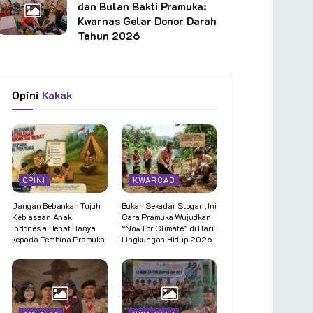
dan Bulan Bakti Pramuka:
Kwarnas Gelar Donor Darah
Tahun 2026
Opini
Kakak
OPINI
KWARCAB
Jangan Bebankan Tujuh
Bukan Sekadar Slogan, Ini
Kebiasaan Anak
Cara Pramuka Wujudkan
Indonesia Hebat Hanya
“Now For Climate” di Hari
kepada Pembina Pramuka
Lingkungan Hidup 2026