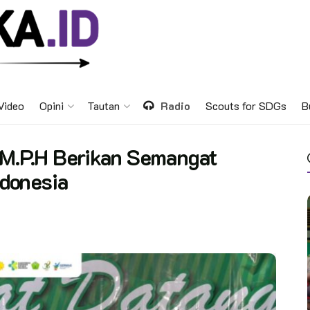
Video
Opini
Tautan
Radio
Scouts for SDGs
B
 M.P.H Berikan Semangat
donesia