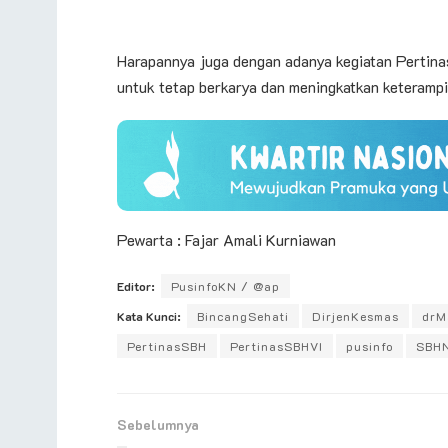
Harapannya juga dengan adanya kegiatan Pertina
untuk tetap berkarya dan meningkatkan keterampil
Pewarta : Fajar Amali Kurniawan
Editor:
PusinfoKN / @ap
Kata Kunci:
BincangSehati
DirjenKesmas
drM
PertinasSBH
PertinasSBHVI
pusinfo
SBHN
Sebelumnya