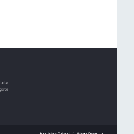
lola
ggota
Kebijakan Privasi
Warta Pramuka