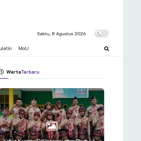
Sabtu, 8 Agustus 2026
uletin
MoU
Warta
Terbaru
Ketua Kwarran Patimpeng Lepas Pramuka