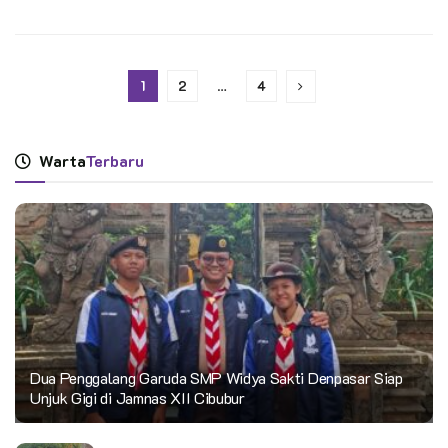
1
2
…
4
Warta
Terbaru
Dua Penggalang Garuda SMP Widya Sakti Denpasar Siap
Unjuk Gigi di Jamnas XII Cibubur