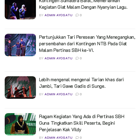
Kontingen Sumatera Barat, Memeriahkan
Kegiatan Giat Malam Dengan Nyanyian Lagu.
BY
ADMIN AYOSATU
0
Pertunjukkan Tari Peresean Yang Menegangkan,
persembahan dari Kontingen NTB Pada Giat
Malam Pertinas SBH ke-VI.
BY
ADMIN AYOSATU
0
Lebih mengenal mengenai Tarian khas dari
Jambi, Tari Gawe Gadis di Sunge.
BY
ADMIN AYOSATU
0
Ragam Kegiatan Yang Ada di Pertinas SBH
Guna Tingkatkan Skill Peserta, Begini
Penjelasan Kak Vildy
BY
ADMIN AYOSATU
0