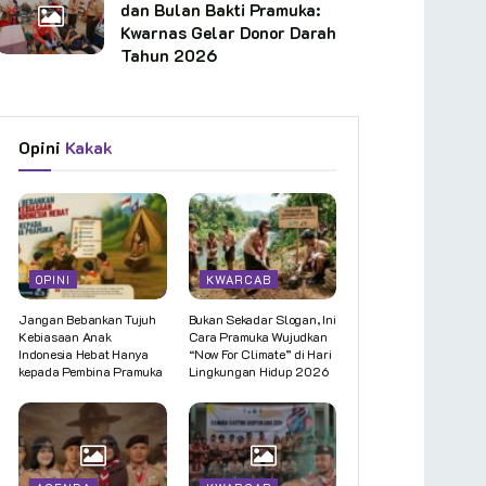
dan Bulan Bakti Pramuka:
Kwarnas Gelar Donor Darah
Tahun 2026
Opini
Kakak
OPINI
KWARCAB
Jangan Bebankan Tujuh
Bukan Sekadar Slogan, Ini
Kebiasaan Anak
Cara Pramuka Wujudkan
Indonesia Hebat Hanya
“Now For Climate” di Hari
kepada Pembina Pramuka
Lingkungan Hidup 2026