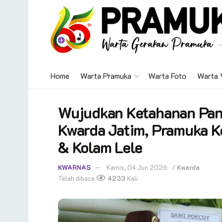
Home
Warta Pramuka
Warta Foto
Warta 
Wujudkan Ketahanan Pan
Kwarda Jatim, Pramuka K
& Kolam Lele
KWARNAS
Kamis, 04 Jun 2026
/
Kwarda
Telah dibaca
4233
Kali