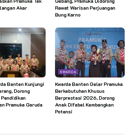
gaskan Pramuka Tak
Gebang, Pramuka Didorong
ilangan Akar
Rawat Warisan Perjuangan
Bung Karno
KWARDA
rda Banten Kunjungi
Kwarda Banten Gelar Pramuka
erang, Dorong
Berkebutuhan Khusus
 Pendidikan
Berprestasi 2026, Dorong
dan Pramuka Garuda
Anak Difabel Kembangkan
Potensi