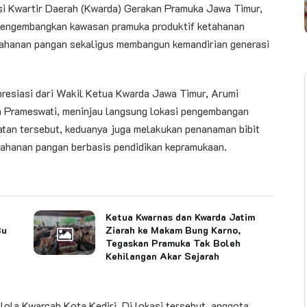
asi Kwartir Daerah (Kwarda) Gerakan Pramuka Jawa Timur,
 mengembangkan kawasan pramuka produktif ketahanan
tahanan pangan sekaligus membangun kemandirian generasi
presiasi dari Wakil Ketua Kwarda Jawa Timur, Arumi
a Prameswati, meninjau langsung lokasi pengembangan
atan tersebut, keduanya juga melakukan penanaman bibit
ahanan pangan berbasis pendidikan kepramukaan.
Ketua Kwarnas dan Kwarda Jatim
Bu
Ziarah ke Makam Bung Karno,
Tegaskan Pramuka Tak Boleh
Kehilangan Akar Sejarah
elola Kwarcab Kota Kediri. Di lokasi tersebut, anggota