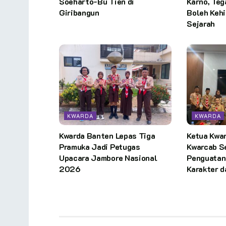
Soeharto-Bu Tien di
Karno, Te
Giribangun
Boleh Keh
Sejarah
KWARDA
KWARDA
Kwarda Banten Lepas Tiga
Ketua Kwa
Pramuka Jadi Petugas
Kwarcab S
Upacara Jambore Nasional
Penguatan
2026
Karakter 