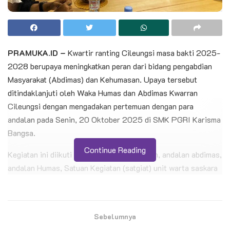
PRAMUKA.ID –
Kwartir ranting Cileungsi masa bakti 2025-
2028 berupaya meningkatkan peran dari bidang pengabdian
Masyarakat (Abdimas) dan Kehumasan. Upaya tersebut
ditindaklanjuti oleh Waka Humas dan Abdimas Kwarran
Cileungsi dengan mengadakan pertemuan dengan para
andalan pada Senin, 20 Oktober 2025 di SMK PGRI Karisma
Bangsa.
Continue Reading
Kegiatan ini diikuti oleh Sekretaris Kwarran, andalan abdimas,
andalan Humas, Satuan Kegiatan (satgiat) unit warta saskara
dan potensi Pramuka Peduli Kwarran Cileungsi. Agenda
pertemuan kali ini diantaranya silaturahmi pengurus, rencana
kaderisasi, persiapan pengukuhan pengurus pramuka peduli
Sebelumnya
dan unit warta saskara serta rencana kerja tahun 2026.