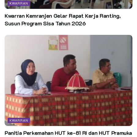
KWARRAN
Pramuka Adalah Pewarta” menekankan bahwa setiap anggota
berpotensi dan bertanggung jawab sebagai penyampai pesan
Kwarran Kemranjen Gelar Rapat Kerja Ranting,
yang baik. Peran mereka mencakup pelaporan aktivitas dari
Susun Program Sisa Tahun 2026
tingkat gugusdepan hingga nasional.
Pewarta: Omang / Kwarran Cileungsi Kab. Bogor
Editor:
pusdatin kwarnas
KWARRAN
Panitia Perkemahan HUT ke-81 RI dan HUT Pramuka