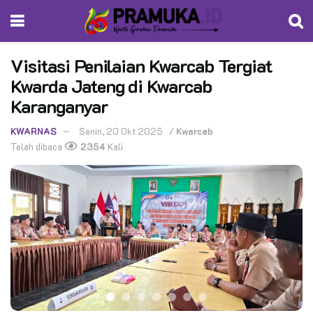
Visitasi Penilaian Kwarcab Tergiat
Kwarda Jateng di Kwarcab
Karanganyar
KWARNAS
Senin, 20 Okt 2025
/
Kwarcab
Telah dibaca
2354
Kali