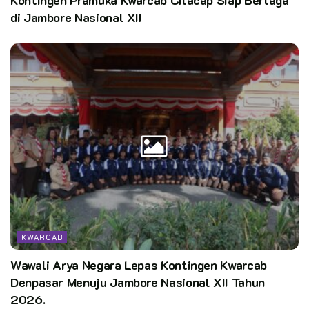
berkarya dan berkolaborasi untuk Pramuka Karanganyar.
di Jambore Nasional XII
Pewarta: Wagiman – Kwarcab Karanganyar
Editor:
pusdatin kwarnas
KWARCAB
Wawali Arya Negara Lepas Kontingen Kwarcab
Denpasar Menuju Jambore Nasional XII Tahun
2026.