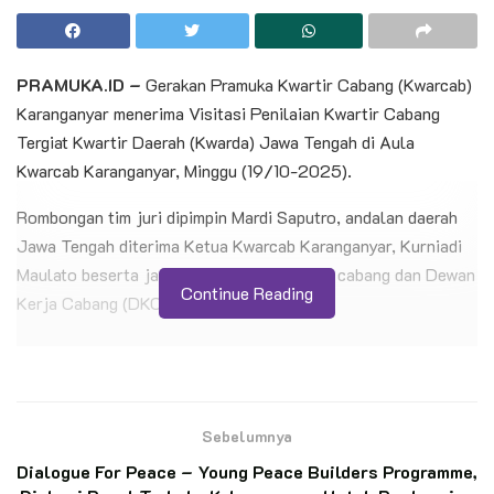
PRAMUKA.ID –
Gerakan Pramuka Kwartir Cabang (Kwarcab)
Karanganyar menerima Visitasi Penilaian Kwartir Cabang
Tergiat Kwartir Daerah (Kwarda) Jawa Tengah di Aula
Kwarcab Karanganyar, Minggu (19/10-2025).
Rombongan tim juri dipimpin Mardi Saputro, andalan daerah
Jawa Tengah diterima Ketua Kwarcab Karanganyar, Kurniadi
Maulato beserta jajaran pimpinan, andalan cabang dan Dewan
Continue Reading
Kerja Cabang (DKC).
BACA JUGA
Petani Penggarap Dukung Pendirian Hutan
Edukasi Saka Wanabakti di Jeongmara
Sebelumnya
Dialogue For Peace – Young Peace Builders Programme,