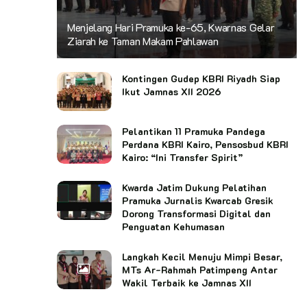
Menjelang Hari Pramuka ke-65, Kwarnas Gelar
Ziarah ke Taman Makam Pahlawan
Kontingen Gudep KBRI Riyadh Siap
Ikut Jamnas XII 2026
Pelantikan 11 Pramuka Pandega
Perdana KBRI Kairo, Pensosbud KBRI
Kairo: “Ini Transfer Spirit”
Kwarda Jatim Dukung Pelatihan
Pramuka Jurnalis Kwarcab Gresik
Dorong Transformasi Digital dan
Penguatan Kehumasan
Langkah Kecil Menuju Mimpi Besar,
MTs Ar-Rahmah Patimpeng Antar
Wakil Terbaik ke Jamnas XII