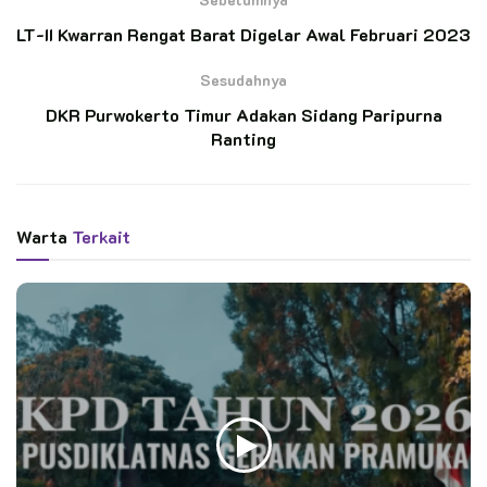
LT-II Kwarran Rengat Barat Digelar Awal Februari 2023
Sesudahnya
Kata Kunci:
berbagi
jumat berkah
kwarcab pati
DKR Purwokerto Timur Adakan Sidang Paripurna
pramuka
pramuka pati
Ranting
Warta
Terkait