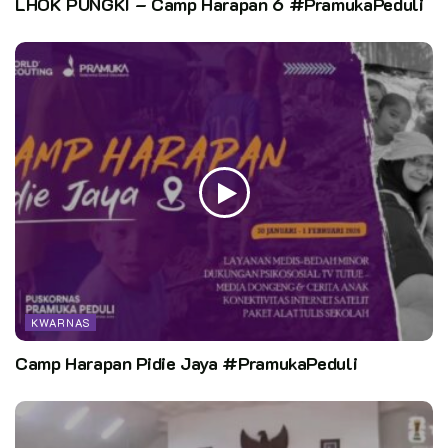
LHOK PUNGKI – Camp Harapan 6 #PramukaPeduli
KWARNAS
Camp Harapan Pidie Jaya #PramukaPeduli