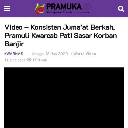
Video – Konsisten Juma’at Berkah,
Pramuli Kwarcab Pati Sasar Korban
Banjir
KWARNAS
Minggu, 15 Jan 2023
/
Warta Video
Telah dibaca
1718
Kali