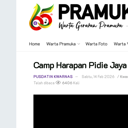
Home
Warta Pramuka
Warta Foto
Warta 
Camp Harapan Pidie Jay
PUSDATIN KWARNAS
Sabtu, 14 Feb 2026
/
Kwa
Telah dibaca
6406
Kali