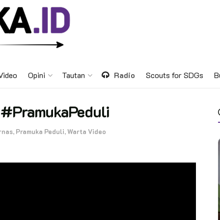
Video
Opini
Tautan
Radio
Scouts for SDGs
B
a #PramukaPeduli
rnas
,
Pramuka Peduli
,
Warta Video