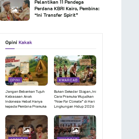
Pelantikan 11 Pandega
Perdana KBRI Kairo, Pembina:
“Ini Transfer Spirit”
Opini
Kakak
OPINI
KWARCAB
Jangan Bebankan Tujuh
Bukan Sekadar Slogan, Ini
Kebiasaan Anak
Cara Pramuka Wujudkan
Indonesia Hebat Hanya
“Now For Climate” di Hari
kepada Pembina Pramuka
Lingkungan Hidup 2026