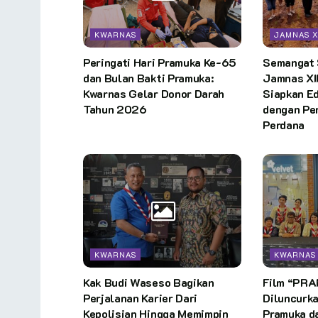
KWARNAS
JAMNAS X
Peringati Hari Pramuka Ke-65
Semangat
dan Bulan Bakti Pramuka:
Jamnas XI
Kwarnas Gelar Donor Darah
Siapkan E
Tahun 2026
dengan Pe
Perdana
KWARNAS
KWARNAS
Kak Budi Waseso Bagikan
Film “PR
Perjalanan Karier Dari
Diluncurk
Kepolisian Hingga Memimpin
Pramuka d