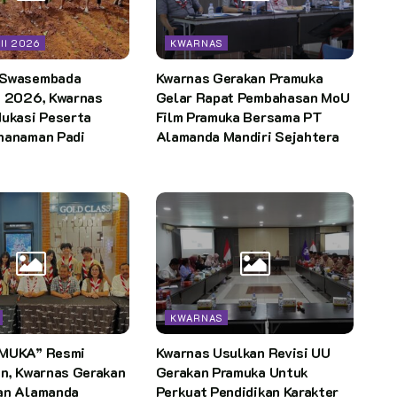
II 2026
KWARNAS
 Swasembada
Kwarnas Gerakan Pramuka
I 2026, Kwarnas
Gelar Rapat Pembahasan MoU
dukasi Peserta
Film Pramuka Bersama PT
nanaman Padi
Alamanda Mandiri Sejahtera
KWARNAS
AMUKA” Resmi
Kwarnas Usulkan Revisi UU
an, Kwarnas Gerakan
Gerakan Pramuka Untuk
an Alamanda
Perkuat Pendidikan Karakter