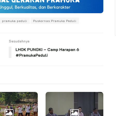
pramuka peduli
Puskornas Pramuka Peduli
Sesudahnya
LHOK PUNGKI – Camp Harapan 6
#PramukaPeduli