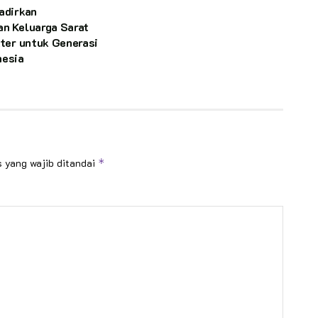
adirkan
an Keluarga Sarat
kter untuk Generasi
nesia
 yang wajib ditandai
*