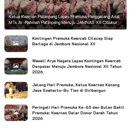
Ketua Kwarran Patimpeng Lepas Pramuka Penggalang Asal
MTs Ar-Rahmah Patimpeng Menuju JAMNAS XII Cibubur
Kontingen Pramuka Kwarcab Cilacap Siap
Berlaga di Jambore Nasional XII
Wawali Arya Negara Lepas Kontingen Kwarcab
Denpasar Menuju Jambore Nasional XII Tahun
2026.
Jelang Hari Pramuka, Ketua Kwarnas Kenang
Jasa Soeharto-Bu Tien di Giribangun
Peringati Hari Pramuka Ke-65 dan Bulan Bakti
Pramuka: Kwarnas Gelar Donor Darah Tahun
2026