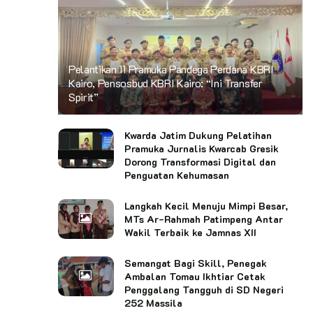
Pelantikan 11 Pramuka Pandega Perdana KBRI
Kairo, Pensosbud KBRI Kairo: “Ini Transfer
Spirit”
Kwarda Jatim Dukung Pelatihan
Pramuka Jurnalis Kwarcab Gresik
Dorong Transformasi Digital dan
Penguatan Kehumasan
Langkah Kecil Menuju Mimpi Besar,
MTs Ar-Rahmah Patimpeng Antar
Wakil Terbaik ke Jamnas XII
Semangat Bagi Skill, Penegak
Ambalan Tomau Ikhtiar Cetak
Penggalang Tangguh di SD Negeri
252 Massila