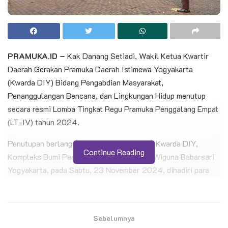
PRAMUKA.ID –
Kak Danang Setiadi, Wakil Ketua Kwartir
Daerah Gerakan Pramuka Daerah Istimewa Yogyakarta
(Kwarda DIY) Bidang Pengabdian Masyarakat,
Penanggulangan Bencana, dan Lingkungan Hidup menutup
secara resmi Lomba Tingkat Regu Pramuka Penggalang Empat
(LT-IV) tahun 2024.
Penutupan berlangsung di halaman gedung Kwarda DIY,
Continue Reading
Kompleks Bumi Perkemahan Taman Tunas Wiguna Babarsari
Yogyakarta, pada Sabtu, 23 November 2024, dihadiri para
pimpinan kwarda, perwakilan kwarcab, pembina, dan undangan
lainnya.
Sebelumnya
BACA JUGA