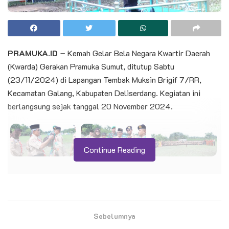
PRAMUKA.ID –
Kemah Gelar Bela Negara Kwartir Daerah
(Kwarda) Gerakan Pramuka Sumut, ditutup Sabtu
(23/11/2024) di Lapangan Tembak Muksin Brigif 7/RR,
Kecamatan Galang, Kabupaten Deliserdang. Kegiatan ini
berlangsung sejak tanggal 20 November 2024.
Continue Reading
Ketua Kwarda Sumut, Kakak H Nurdin Lubis SH MM, saat
menutup acara mengatakan, selama kegiatan peserta
mendapatkan materi tentang bela negara, tugas sebagai
Sebelumnya
anggota Pramuka dan lainnya.