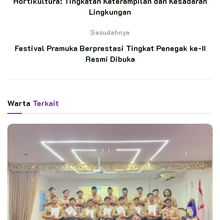
Hortikultura: Tingkatan Keterampilan dan Kesadaran
Lingkungan
BACA JUGA
Sesudahnya
Pelantikan 11 Pramuka Pandega Perdana KBRI
Festival Pramuka Berprestasi Tingkat Penegak ke-II
Kairo, Pensosbud KBRI Kairo: “Ini Transfer
Resmi Dibuka
Spirit”
Ratusan Pramuka SMP N 4 Kedungbanteng
Ikuti Penerimaan Anggota Penggalang
Warta
Terkait
“PECABA adalah proses pengkaderan yang tak hanya
menyiapkan peserta untuk pelantikan Bantara, tetapi juga
menjadi media pembinaan yang mendorong tumbuhnya sikap
mandiri, tanggung jawab, serta kepemimpinan yang kuat dalam
diri para anggota Pramuka Penegak,” jelas Kak Suharmo.