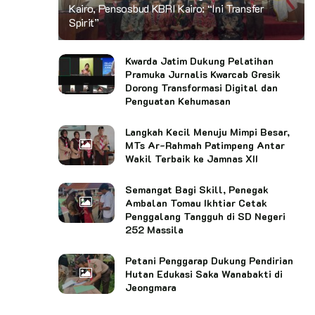
Kairo, Pensosbud KBRI Kairo: “Ini Transfer
Spirit”
Kwarda Jatim Dukung Pelatihan
Pramuka Jurnalis Kwarcab Gresik
Dorong Transformasi Digital dan
Penguatan Kehumasan
Langkah Kecil Menuju Mimpi Besar,
MTs Ar-Rahmah Patimpeng Antar
Wakil Terbaik ke Jamnas XII
Semangat Bagi Skill, Penegak
Ambalan Tomau Ikhtiar Cetak
Penggalang Tangguh di SD Negeri
252 Massila
Petani Penggarap Dukung Pendirian
Hutan Edukasi Saka Wanabakti di
Jeongmara