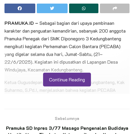
PRAMUKA.ID –
Sebagai bagian dari upaya pembinaan
karakter dan penguatan kemandirian, sebanyak 200 anggota
Pramuka Penegak dari SMK Diponegoro 3 Kedungbanteng
mengikuti kegiatan Perkemahan Calon Bantara (PECABA)
yang digelar selama dua hari, Jumat-Sabtu, (21–
22/6/2025). Kegiatan ini dipusatkan di Lapangan Desa
Windujaya, Kecamatan Kedungbanteng.
Continue Reading
Ketua Gugusdepan SMK Diponegoro 3 Kedungbanteng, Kak
Suharmo, S.Pd.I, menjelaskan bahwa kegiatan PECABA
merupakan agenda tahunan yang dirancang sebagai wadah
kaderisasi untuk anggota Pramuka Penegak yang telah
menyelesaikan Syarat Kecakapan Umum (SKU) dan telah
Sebelumnya
memenuhi kriteria untuk dilantik dan dikukuhkan sebagai
Pramuka SD Inpres 3/77 Masago Pengenalan Budidaya
Penegak Bantara.