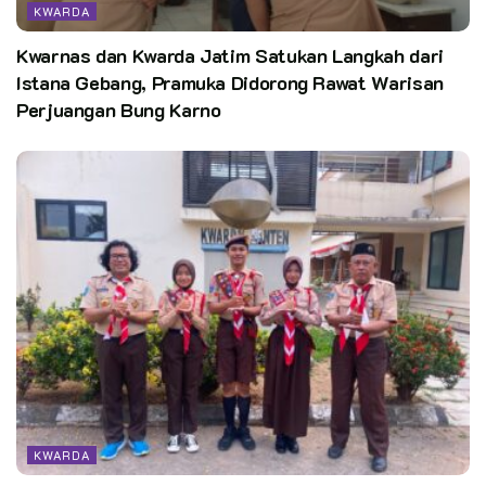
2025 di Provinsi Sulawesi Barat
KWARDA
Technical Meeting Telah Terlaksana
Kwarnas dan Kwarda Jatim Satukan Langkah dari
Istana Gebang, Pramuka Didorong Rawat Warisan
Perjuangan Bung Karno
KWARDA