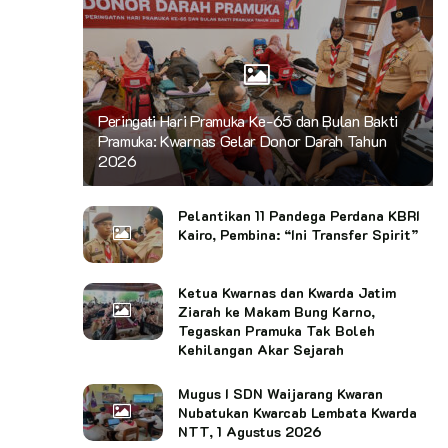
Peringati Hari Pramuka Ke-65 dan Bulan Bakti
Pramuka: Kwarnas Gelar Donor Darah Tahun
2026
Pelantikan 11 Pandega Perdana KBRI
Kairo, Pembina: “Ini Transfer Spirit”
Ketua Kwarnas dan Kwarda Jatim
Ziarah ke Makam Bung Karno,
Tegaskan Pramuka Tak Boleh
Kehilangan Akar Sejarah
Mugus I SDN Waijarang Kwaran
Nubatukan Kwarcab Lembata Kwarda
NTT, 1 Agustus 2026