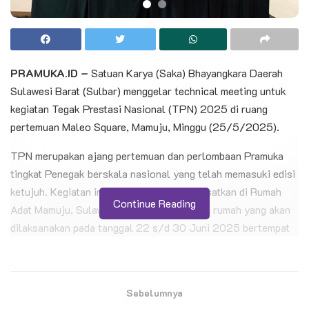
PRAMUKA.ID –
Satuan Karya (Saka) Bhayangkara Daerah
Sulawesi Barat (Sulbar) menggelar technical meeting untuk
kegiatan Tegak Prestasi Nasional (TPN) 2025 di ruang
pertemuan Maleo Square, Mamuju, Minggu (25/5/2025).
TPN merupakan ajang pertemuan dan perlombaan Pramuka
tingkat Penegak berskala nasional yang telah memasuki edisi
ketujuh. Kegiatan ini rencananya akan dipusatkan di Rumah
Continue Reading
Adat Mamuju, Sulawesi Barat, sebagai tuan rumah yang akan
dilaksanakan pada tanggal 22 s/d 30 Juni 2025 bertempat
di rumah adat kabupaten Mamuju, provinsi Sulawesi Barat.
BACA JUGA
Sebelumnya