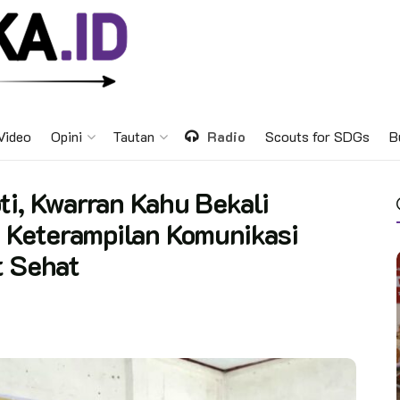
Video
Opini
Tautan
Radio
Scouts for SDGs
B
ti, Kwarran Kahu Bekali
 Keterampilan Komunikasi
t Sehat