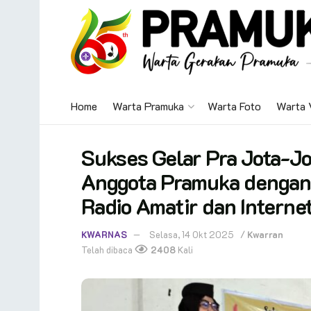
Home
Warta Pramuka
Warta Foto
Warta 
Sukses Gelar Pra Jota-Jo
Anggota Pramuka dengan
Radio Amatir dan Interne
KWARNAS
Selasa, 14 Okt 2025
/
Kwarran
Telah dibaca
2408
Kali