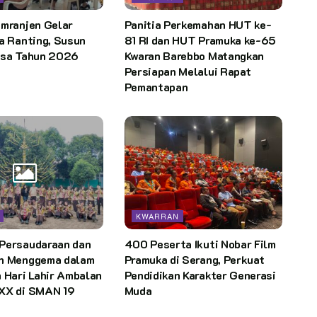
emranjen Gelar
Panitia Perkemahan HUT ke-
a Ranting, Susun
81 RI dan HUT Pramuka ke-65
isa Tahun 2026
Kwaran Barebbo Matangkan
Persiapan Melalui Rapat
Pemantapan
KWARRAN
Persaudaraan dan
400 Peserta Ikuti Nobar Film
n Menggema dalam
Pramuka di Serang, Perkuat
 Hari Lahir Ambalan
Pendidikan Karakter Generasi
XX di SMAN 19
Muda