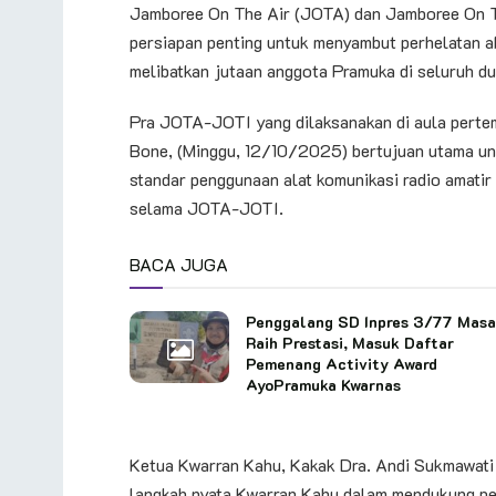
Jamboree On The Air (JOTA) dan Jamboree On Th
persiapan penting untuk menyambut perhelatan 
melibatkan jutaan anggota Pramuka di seluruh d
​Pra JOTA-JOTI yang dilaksanakan di aula perte
Bone, (Minggu, 12/10/2025) bertujuan utama unt
standar penggunaan alat komunikasi radio amatir
selama JOTA-JOTI.
BACA JUGA
Penggalang SD Inpres 3/77 Mas
Raih Prestasi, Masuk Daftar
Pemenang Activity Award
AyoPramuka Kwarnas
​Ketua Kwarran Kahu, Kakak Dra. Andi Sukmawati
langkah nyata Kwarran Kahu dalam mendukung pe