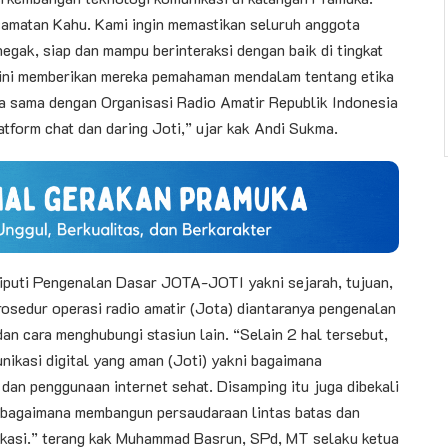
Kecamatan Kahu. Kami ingin memastikan seluruh anggota
ak, siap dan mampu berinteraksi dengan baik di tingkat
ini memberikan mereka pemahaman mendalam tentang etika
rja sama dengan Organisasi Radio Amatir Republik Indonesia
tform chat dan daring Joti,” ujar kak Andi Sukma.
iputi ​Pengenalan Dasar JOTA-JOTI yakni sejarah, tujuan,
osedur operasi radio amatir (Jota) diantaranya pengenalan
an cara menghubungi stasiun lain. “Selain 2 hal tersebut,
nikasi digital yang aman (Joti) yakni bagaimana
dan penggunaan internet sehat. Disamping itu juga dibekali
itu bagaimana membangun persaudaraan lintas batas dan
kasi.” terang kak Muhammad Basrun, SPd, MT selaku ketua