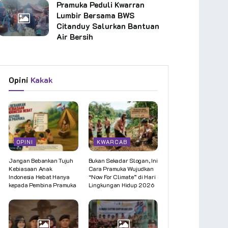
Pramuka Peduli Kwarran
Lumbir Bersama BWS
Citanduy Salurkan Bantuan
Air Bersih
Opini
Kakak
OPINI
KWARCAB
Jangan Bebankan Tujuh
Bukan Sekadar Slogan, Ini
Kebiasaan Anak
Cara Pramuka Wujudkan
Indonesia Hebat Hanya
“Now For Climate” di Hari
kepada Pembina Pramuka
Lingkungan Hidup 2026