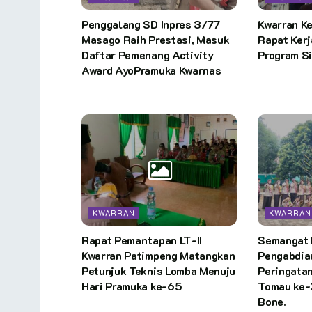
Penggalang SD Inpres 3/77
Kwarran K
Masago Raih Prestasi, Masuk
Rapat Kerj
Daftar Pemenang Activity
Program S
Award AyoPramuka Kwarnas
KWARRAN
KWARRAN
Rapat Pemantapan LT-II
Semangat 
Kwarran Patimpeng Matangkan
Pengabdia
Petunjuk Teknis Lomba Menuju
Peringatan
Hari Pramuka ke-65
Tomau ke-
Bone.