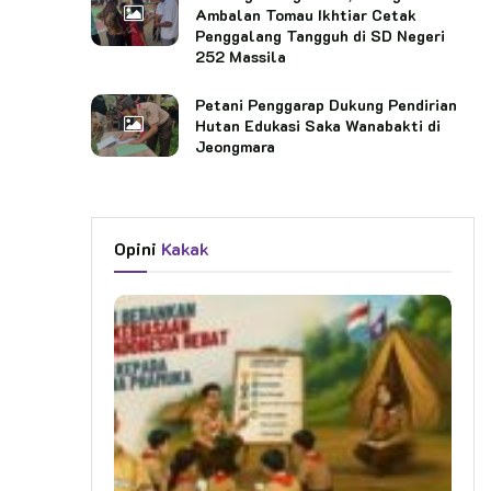
Ambalan Tomau Ikhtiar Cetak
Penggalang Tangguh di SD Negeri
252 Massila
Petani Penggarap Dukung Pendirian
Hutan Edukasi Saka Wanabakti di
Jeongmara
Opini
Kakak