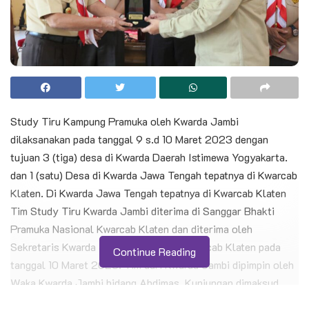
Study Tiru Kampung Pramuka oleh Kwarda Jambi
dilaksanakan pada tanggal 9 s.d 10 Maret 2023 dengan
tujuan 3 (tiga) desa di Kwarda Daerah Istimewa Yogyakarta.
dan 1 (satu) Desa di Kwarda Jawa Tengah tepatnya di Kwarcab
Klaten. Di Kwarda Jawa Tengah tepatnya di Kwarcab Klaten
Tim Study Tiru Kwarda Jambi diterima di Sanggar Bhakti
Pramuka Nasional Kwarcab Klaten dan diterima oleh
Sekretaris Kwarda Jateng dan Ketua Kwarcab Klaten pada
Continue Reading
tanggal 10 Maret 2023. Tim dari Kwarda Jambi dipimpin oleh
Waka Kwarda Jambi bidang Abdimas. Kunjungan dimaksud
bertujuan untuk mewujudkan rintisan kampung pramuka di