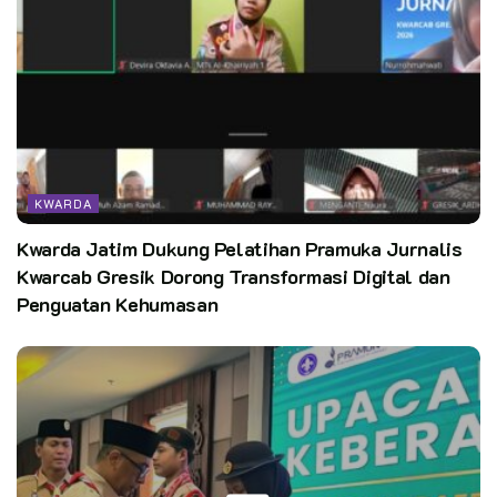
BACA JUGA
Kwarda Jatim Dukung Pelatihan Pramuka
Jurnalis Kwarcab Gresik Dorong Transformasi
Digital dan Penguatan Kehumasan
505 Pramuka Kalimantan Barat siap meriahkan
KWARDA
Jambore Nasional XII 2026 di Jakarta
Kwarda Jatim Dukung Pelatihan Pramuka Jurnalis
Kwarcab Gresik Dorong Transformasi Digital dan
Penguatan Kehumasan