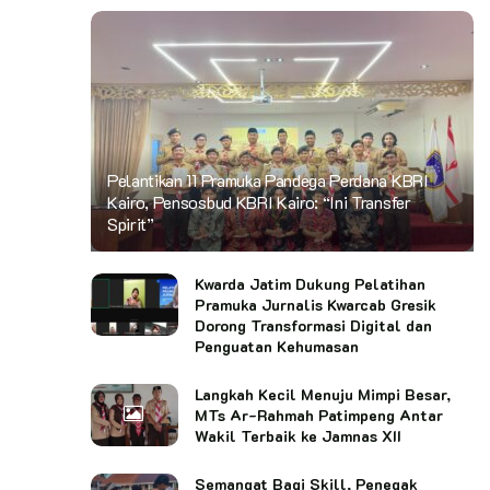
Pelantikan 11 Pramuka Pandega Perdana KBRI
Kairo, Pensosbud KBRI Kairo: “Ini Transfer
Spirit”
Kwarda Jatim Dukung Pelatihan
Pramuka Jurnalis Kwarcab Gresik
Dorong Transformasi Digital dan
Penguatan Kehumasan
Langkah Kecil Menuju Mimpi Besar,
MTs Ar-Rahmah Patimpeng Antar
Wakil Terbaik ke Jamnas XII
Semangat Bagi Skill, Penegak