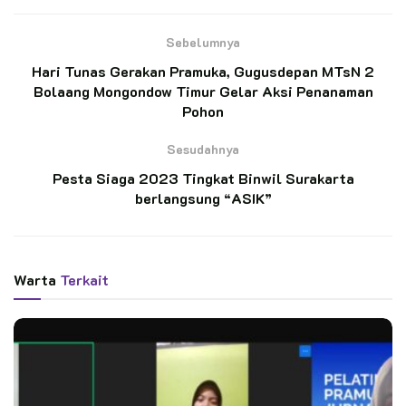
Kwarda Jambi. Saat ini di Jambi telah merintis 6 (enam) desa
Pramuka pada kegiatan PW Nasional tahun 2021 di Jambi.
Sebelumnya
Setelah diterima di Sanggar Bhakti Pramuka Nasional
Hari Tunas Gerakan Pramuka, Gugusdepan MTsN 2
Kwarcab Klaten, rombongan menuju ke Desa Ponggok, Klaten
Bolaang Mongondow Timur Gelar Aksi Penanaman
Jawa Tengah.
Pohon
Sesudahnya
Pesta Siaga 2023 Tingkat Binwil Surakarta
berlangsung “ASIK”
Warta
Terkait