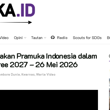
Video
Opini
Tautan
Radio
Scouts for SDGs
B
rakan Pramuka Indonesia dalam
ree 2027 – 26 Mei 2026
mbore Dunia
,
Kwarnas
,
Warta Video