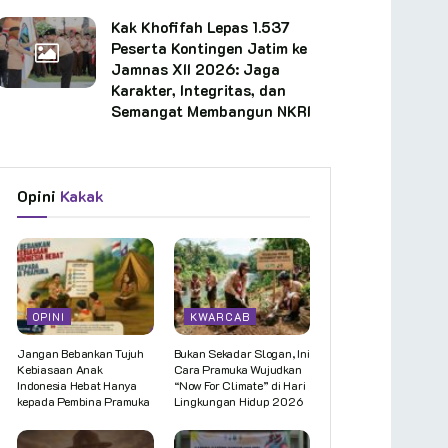
Kak Khofifah Lepas 1.537
Peserta Kontingen Jatim ke
Jamnas XII 2026: Jaga
Karakter, Integritas, dan
Semangat Membangun NKRI
Opini
Kakak
OPINI
KWARCAB
Jangan Bebankan Tujuh
Bukan Sekadar Slogan, Ini
Kebiasaan Anak
Cara Pramuka Wujudkan
Indonesia Hebat Hanya
“Now For Climate” di Hari
kepada Pembina Pramuka
Lingkungan Hidup 2026