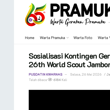
Home
Warta Pramuka
Warta Foto
Warta 
Sosialisasi Kontingen Ge
26th World Scout Jambo
PUSDATIN KWARNAS
Selasa, 26 Mei 2026
/
Ja
Telah dibaca
6184
Kali