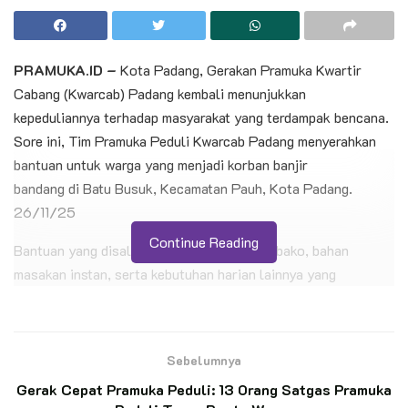
PRAMUKA.ID –
Kota Padang, Gerakan Pramuka Kwartir
Cabang (Kwarcab) Padang kembali menunjukkan
kepeduliannya terhadap masyarakat yang terdampak bencana.
Sore ini, Tim Pramuka Peduli Kwarcab Padang menyerahkan
bantuan untuk warga yang menjadi korban banjir
bandang di Batu Busuk, Kecamatan Pauh, Kota Padang.
26/11/25
Continue Reading
Bantuan yang disalurkan berupa paket sembako, bahan
masakan instan, serta kebutuhan harian lainnya yang
dibutuhkan masyarakat selama masa pemulihan. Seluruh
bantuan diserahkan melalui Posko Pengungsian SMPN 44
Batu Busuk, sebagai titik konsentrasi utama penanganan
Sebelumnya
korban terdampak.
Gerak Cepat Pramuka Peduli: 13 Orang Satgas Pramuka