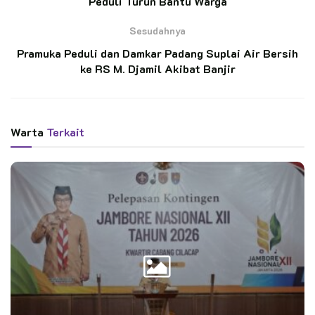
Peduli Turun Bantu Warga
BACA JUGA
Sesudahnya
Kontingen Pramuka Kwarcab Cilacap Siap
Pramuka Peduli dan Damkar Padang Suplai Air Bersih
Berlaga di Jambore Nasional XII
ke RS M. Djamil Akibat Banjir
Wawali Arya Negara Lepas Kontingen Kwarcab
Denpasar Menuju Jambore Nasional XII Tahun
2026.
Warta
Terkait
Kegiatan penyerahan ini dipimpin langsung oleh Kak
Zulhendri, selaku Waka Bina Muda Kwarcab Padang, yang
hadir mewakili Ketua Kwarcab Padang, Kak Andree Algamar.
Turut mendampingi Sekretaris Kwarcab Padang, Kak Darmalis
Kak Afirdal selaku bendahara, serta jajaran andalan Kwarcab
Padang yang terlibat dalam aksi kemanusiaan tersebut.