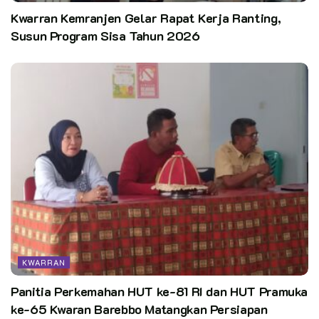
LKPP Patimpeng bisa berjalan sukses.
Kwarran Kemranjen Gelar Rapat Kerja Ranting,
Susun Program Sisa Tahun 2026
Pewarta: Yusran AY.NS (Kwarran Patimpeng, Bone-Sulsel)
Editor:
Pusdatin Kwarnas
KWARRAN
Panitia Perkemahan HUT ke-81 RI dan HUT Pramuka
ke-65 Kwaran Barebbo Matangkan Persiapan