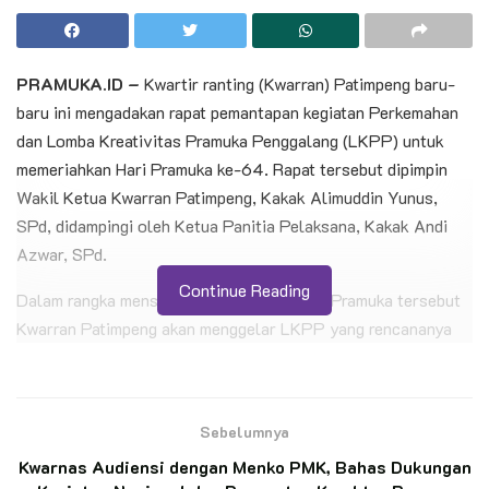
PRAMUKA.ID –
Kwartir ranting (Kwarran) Patimpeng baru-
baru ini mengadakan rapat pemantapan kegiatan Perkemahan
dan Lomba Kreativitas Pramuka Penggalang (LKPP) untuk
memeriahkan Hari Pramuka ke-64. Rapat tersebut dipimpin
Wakil Ketua Kwarran Patimpeng, Kakak Alimuddin Yunus,
SPd, didampingi oleh Ketua Panitia Pelaksana, Kakak Andi
Azwar, SPd.
Continue Reading
Dalam rangka mensukseskan kegiatan Hari Pramuka tersebut
Kwarran Patimpeng akan menggelar LKPP yang rencananya
akan dilaksanakan pada tanggal 12-18 Agustus 2025 di Bumi
Perkemahan Latobang, Desa Patimpeng, Kecamatan
Patimpeng, Kabupaten Bone, Sulawesi Selatan.
Sebelumnya
BACA JUGA
Kwarnas Audiensi dengan Menko PMK, Bahas Dukungan