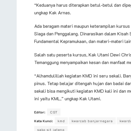
“Keduanya harus diterapkan betul-betul dan dip
ungkap Kak Arnas.
Ada beragam materi maupun keterampilan kursus 
Siaga dan Penggalang. Dinarasikan dalam Kisah 
Fundamental Kepramukaan, dan materi-materi lai
Salah satu peserta kursus, Kak Utami Dewi Chr
Temanggung menyampaikan kesan dan manfaat meng
“Alhamdulillah kegiatan KMD ini seru sekali. Ba
pinus. Tetap belajar ditengah hujan dan badai da
sekali bisa mengikuti kegiatan KMD kali ini dan 
ini yaitu KML,” ungkap Kak Utami.
Editor:
CST
Kata Kunci:
kmd
kwarcab banjarnegara
kward
sako sit jateng