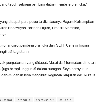
egang teguh sebagai pembina dalam membina pramuka,”
yang didapat para peserta diantaranya Ragam Ketrampilan
Sirah Nabawiyah Periode Hijrah, Praktik Membina,
nnya.
ismunandaro, pembina pramuka dari SDIT Cahaya Insani
ikuti kegiatan ini.
nyak pengalaman yang didapat. Mulai dari bermalam di hutan
n juga berapi unggun di dalam ruangan. Saya bersyukur
mudah-mudahan bisa mengikuti kegiatan lanjutan dari kursus
a jateng
pramuka
pramuka sit
sako sit