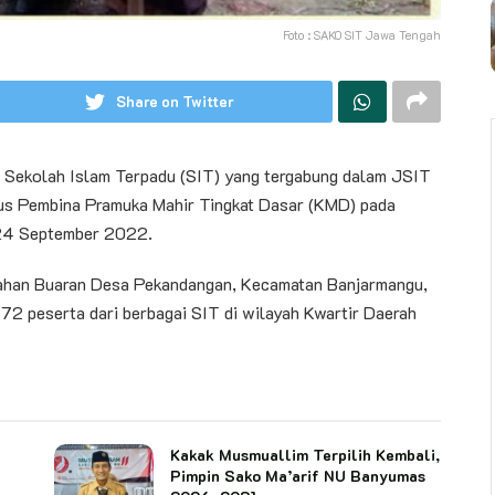
Foto : SAKO SIT Jawa Tengah
Share on Twitter
ekolah Islam Terpadu (SIT) yang tergabung dalam JSIT
us Pembina Pramuka Mahir Tingkat Dasar (KMD) pada
 24 September 2022.
mahan Buaran Desa Pekandangan, Kecamatan Banjarmangu,
h 72 peserta dari berbagai SIT di wilayah Kwartir Daerah
Kakak Musmuallim Terpilih Kembali,
Pimpin Sako Ma’arif NU Banyumas