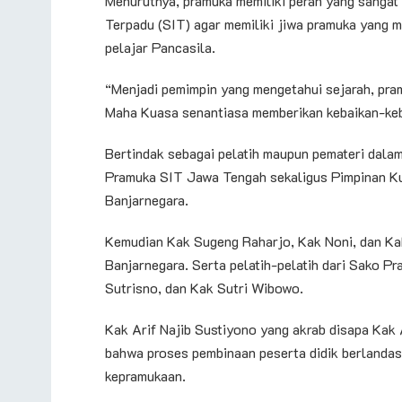
Menurutnya, pramuka memiliki peran yang sangat 
Terpadu (SIT) agar memiliki jiwa pramuka yang m
pelajar Pancasila.
“Menjadi pemimpin yang mengetahui sejarah, pra
Maha Kuasa senantiasa memberikan kebaikan-keb
Bertindak sebagai pelatih maupun pemateri dala
Pramuka SIT Jawa Tengah sekaligus Pimpinan Ku
Banjarnegara.
Kemudian Kak Sugeng Raharjo, Kak Noni, dan Ka
Banjarnegara. Serta pelatih-pelatih dari Sako 
Sutrisno, dan Kak Sutri Wibowo.
Kak Arif Najib Sustiyono yang akrab disapa Ka
bahwa proses pembinaan peserta didik berlanda
kepramukaan.