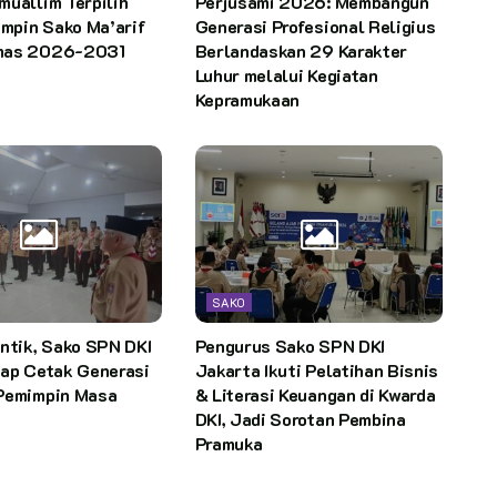
uallim Terpilih
Perjusami 2026: Membangun
impin Sako Ma’arif
Generasi Profesional Religius
mas 2026-2031
Berlandaskan 29 Karakter
Luhur melalui Kegiatan
Kepramukaan
SAKO
ntik, Sako SPN DKI
Pengurus Sako SPN DKI
iap Cetak Generasi
Jakarta Ikuti Pelatihan Bisnis
Pemimpin Masa
& Literasi Keuangan di Kwarda
DKI, Jadi Sorotan Pembina
Pramuka