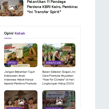
Pelantikan 11 Pandega
Perdana KBRI Kairo, Pembina:
“Ini Transfer Spirit”
Opini
Kakak
OPINI
KWARCAB
Jangan Bebankan Tujuh
Bukan Sekadar Slogan, Ini
Kebiasaan Anak
Cara Pramuka Wujudkan
Indonesia Hebat Hanya
“Now For Climate” di Hari
kepada Pembina Pramuka
Lingkungan Hidup 2026