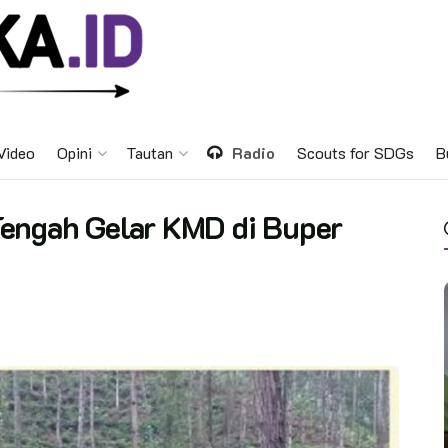
Video
Opini
Tautan
Radio
Scouts for SDGs
B
engah Gelar KMD di Buper