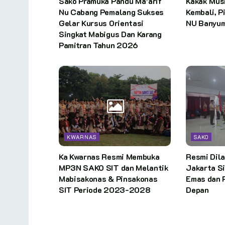
Sako Pramuka Pandu Ma’arif
Kakak Musm
Nu Cabang Pemalang Sukses
Kembali, P
Gelar Kursus Orientasi
NU Banyu
Singkat Mabigus Dan Karang
Pamitran Tahun 2026
KWARNAS
SAKO
Ka Kwarnas Resmi Membuka
Resmi Dila
MP3N SAKO SIT dan Melantik
Jakarta S
Mabisakonas & Pinsakonas
Emas dan 
SIT Periode 2023-2028
Depan