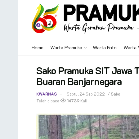
Home
Warta Pramuka
Warta Foto
Warta 
Sako Pramuka SIT Jawa T
Buaran Banjarnegara
KWARNAS
Sabtu, 24 Sep 2022
/
Sako
Telah dibaca
14739
Kali