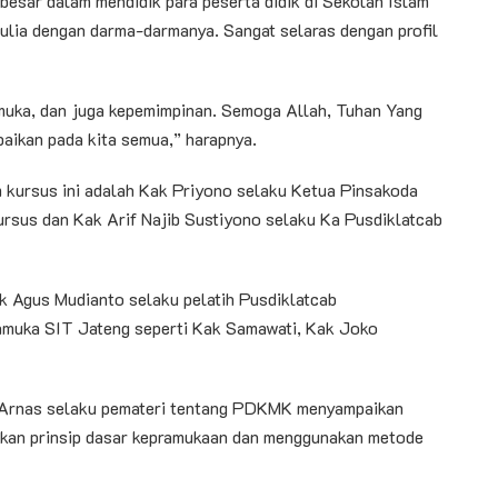
besar dalam mendidik para peserta didik di Sekolah Islam
ulia dengan darma-darmanya. Sangat selaras dengan profil
muka, dan juga kepemimpinan. Semoga Allah, Tuhan Yang
aikan pada kita semua,” harapnya.
m kursus ini adalah Kak Priyono selaku Ketua Pinsakoda
rsus dan Kak Arif Najib Sustiyono selaku Ka Pusdiklatcab
k Agus Mudianto selaku pelatih Pusdiklatcab
Pramuka SIT Jateng seperti Kak Samawati, Kak Joko
k Arnas selaku pemateri tentang PDKMK menyampaikan
skan prinsip dasar kepramukaan dan menggunakan metode