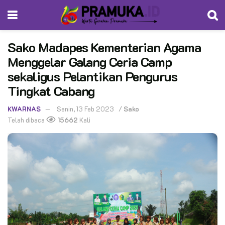
Sako Madapes Kementerian Agama
Menggelar Galang Ceria Camp
sekaligus Pelantikan Pengurus
Tingkat Cabang
KWARNAS
Senin, 13 Feb 2023
/
Sako
Telah dibaca
15662
Kali