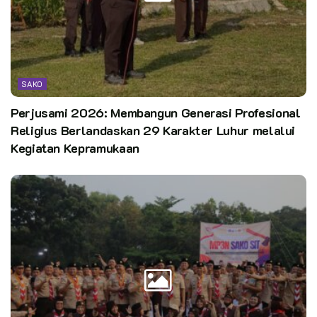
Editor:
CST
Kata Kunci:
KwarcabAsahan
pramuka
PramukaMANAsahan
sako
Scout
SAKO
Setiappramukaadalahpewarta
Perjusami 2026: Membangun Generasi Profesional
Religius Berlandaskan 29 Karakter Luhur melalui
Kegiatan Kepramukaan