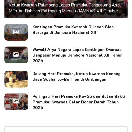
Ketua Kwarran Patimpeng Lepas Pramuka Penggalang Asal
MTs Ar-Rahmah Patimpeng Menuju JAMNAS XII Cibubur
Kontingen Pramuka Kwarcab Cilacap Siap
Berlaga di Jambore Nasional XII
Wawali Arya Negara Lepas Kontingen Kwarcab
Denpasar Menuju Jambore Nasional XII Tahun
2026.
Jelang Hari Pramuka, Ketua Kwarnas Kenang
Jasa Soeharto-Bu Tien di Giribangun
Peringati Hari Pramuka Ke-65 dan Bulan Bakti
Pramuka: Kwarnas Gelar Donor Darah Tahun
2026