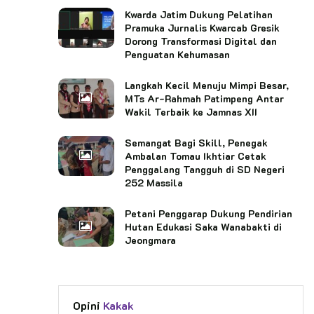
Kwarda Jatim Dukung Pelatihan
Pramuka Jurnalis Kwarcab Gresik
Dorong Transformasi Digital dan
Penguatan Kehumasan
Langkah Kecil Menuju Mimpi Besar,
MTs Ar-Rahmah Patimpeng Antar
Wakil Terbaik ke Jamnas XII
Semangat Bagi Skill, Penegak
Ambalan Tomau Ikhtiar Cetak
Penggalang Tangguh di SD Negeri
252 Massila
Petani Penggarap Dukung Pendirian
Hutan Edukasi Saka Wanabakti di
Jeongmara
Opini
Kakak