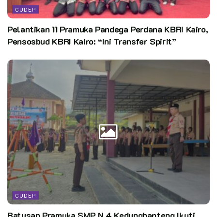
Kata Kunci:
gugusdepan
Latihan Rutin
penggalang
GUDEP
pramuka
smpn 1 kembang janggut
Pelantikan 11 Pramuka Pandega Perdana KBRI Kairo,
Pensosbud KBRI Kairo: “Ini Transfer Spirit”
GUDEP
Ratusan Pramuka SMP N 4 Kedungbanteng Ikuti