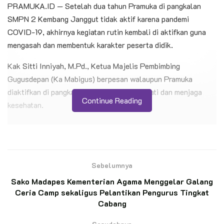
PRAMUKA.ID — Setelah dua tahun Pramuka di pangkalan
SMPN 2 Kembang Janggut tidak aktif karena pandemi
COVID-19, akhirnya kegiatan rutin kembali di aktifkan guna
mengasah dan membentuk karakter peserta didik.
Kak Sitti Inniyah, M.Pd., Ketua Majelis Pembimbing
Gugusdepan (Ka Mabigus) berpesan walaupun Pramuka
diaktifkan di pangkalan, tetap harus hati-hati dan menjaga
Continue Reading
kesehatan.
BACA JUGA
Pelantikan 11 Pramuka Pandega Perdana KBRI
Kairo, Pensosbud KBRI Kairo: “Ini Transfer
Sebelumnya
Spirit”
Sako Madapes Kementerian Agama Menggelar Galang
Ceria Camp sekaligus Pelantikan Pengurus Tingkat
Ratusan Pramuka SMP N 4 Kedungbanteng
Cabang
Ikuti Penerimaan Anggota Penggalang