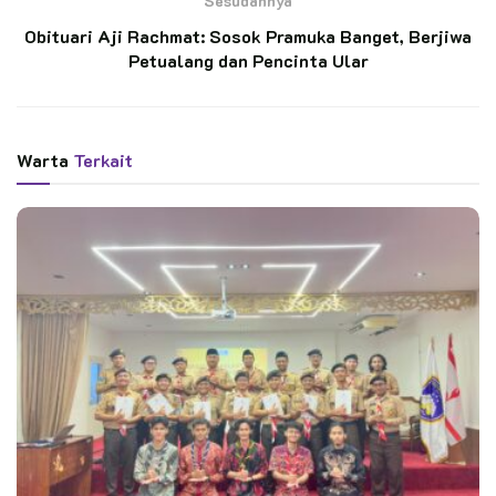
Sesudahnya
Obituari Aji Rachmat: Sosok Pramuka Banget, Berjiwa
“Selalu taati himbauan pemerintah soal wabah covid-19,”
Petualang dan Pencinta Ular
ujarnya.
Warta
Terkait
Pihaknya juga berharap anggota gerakan Pramuka yng ada di
pangkalan SMPN 2 Kembang Janggut harus ikut serta dalam
pencegahan wabah yng sedang melanda Indonesia tercinta
kita ini.
“Saat ini wabah belum bisa dikatakan hilang, karena masih ada
info Menteri Kesehatan terkait wabah covid, saya tekankan
juga tetap jaga aktivitas dan imun agar kita tetap sehat dan
bisa melaksakan latihan rutin,” tegasnya.
Editor:
CST