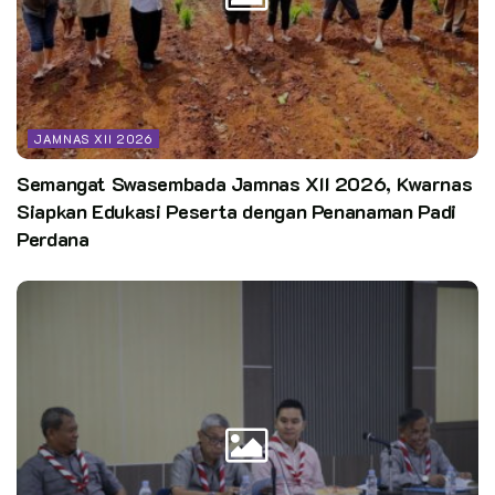
Beberapa jenis Kegiatan Perkemahan Pramuka Madrasah
Nasional terdiri dari :
JAMNAS XII 2026
1.Kegiatan di dalam Perkemahan:
Semangat Swasembada Jamnas XII 2026, Kwarnas
Siapkan Edukasi Peserta dengan Penanaman Padi
Keagamaan
Perdana
Olahraga
Kebersihan, Kerapian dan Ketertiban
Upacara Bendera
Permainan Persaudaraan
Anjangsana
Festival Kuliner
2.Kegiatan Rotasi