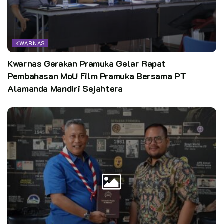
Kegiatan Spiritualitas
Kegiatan Pengembangan Diri
KWARNAS
Kegiatan Teknologi
Kwarnas Gerakan Pramuka Gelar Rapat
Kegiatan Tantangan dan Keterampilan
Pembahasan MoU Film Pramuka Bersama PT
Alamanda Mandiri Sejahtera
Kegiatan Kegiatan Khusus
Kegiatan Petualangan Air
Kegiatan Seni Budaya
Kegiatan Kewirausahaan Global
Kegiatan Wisata
Kegiatan Giat Prestasi
3.Kegiatan Non Rotasi
Penampilan Budaya