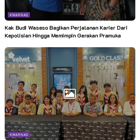
Jumpa Tokoh/Artis
KWARNAS
Api Unggun
Kak Budi Waseso Bagikan Perjalanan Karier Dari
4.Kegiatan Anggota Dewasa (Pinkon dan Bindamping)
Kepolisian Hingga Memimpin Gerakan Pramuka
Dinamika Kelompok
Diskusi
Indaba
Lokakarya
Wisata Edukasi
Pewarta: Mara
Editor: Pusdatin Kwarnas
Kata Kunci:
KWARNAS
Rapat Koordinasi Panitia Perkemahan Pramuka Madrasah