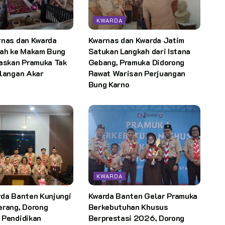
KWARDA
rnas dan Kwarda
Kwarnas dan Kwarda Jatim
rah ke Makam Bung
Satukan Langkah dari Istana
gaskan Pramuka Tak
Gebang, Pramuka Didorong
ilangan Akar
Rawat Warisan Perjuangan
Bung Karno
KWARDA
rda Banten Kunjungi
Kwarda Banten Gelar Pramuka
erang, Dorong
Berkebutuhan Khusus
 Pendidikan
Berprestasi 2026, Dorong