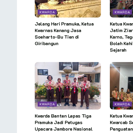
KWARDA
KWARDA
Jelang Hari Pramuka, Ketua
Ketua Kwa
Kwarnas Kenang Jasa
Jatim Zia
Soeharto-Bu Tien di
Karno, Te
Giribangun
Boleh Keh
Sejarah
KWARDA
KWARDA
Kwarda Banten Lepas Tiga
Ketua Kwa
Pramuka Jadi Petugas
Kwarcab S
Upacara Jambore Nasional
Penguatan