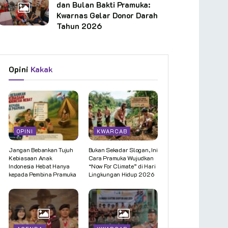
dan Bulan Bakti Pramuka:
Kwarnas Gelar Donor Darah
Tahun 2026
Opini
Kakak
OPINI
KWARCAB
Jangan Bebankan Tujuh
Bukan Sekadar Slogan, Ini
Kebiasaan Anak
Cara Pramuka Wujudkan
Indonesia Hebat Hanya
“Now For Climate” di Hari
kepada Pembina Pramuka
Lingkungan Hidup 2026