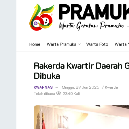
Home
Warta Pramuka
Warta Foto
Warta 
Rakerda Kwartir Daerah 
Dibuka
KWARNAS
Minggu, 29 Jun 2025
/
Kwarda
Telah dibaca
2340
Kali