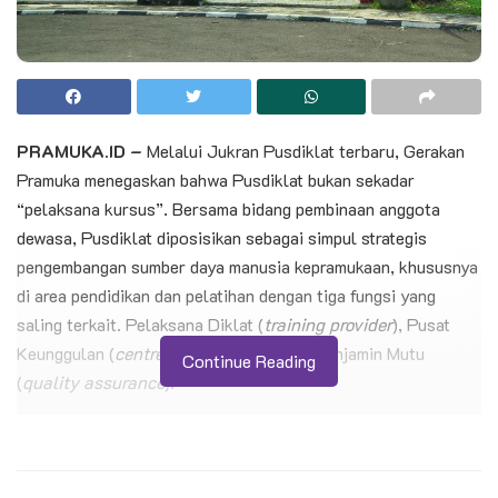
PRAMUKA.ID –
Melalui Jukran Pusdiklat terbaru, Gerakan
Pramuka menegaskan bahwa Pusdiklat bukan sekadar
“pelaksana kursus”. Bersama bidang pembinaan anggota
dewasa, Pusdiklat diposisikan sebagai simpul strategis
pengembangan sumber daya manusia kepramukaan, khususnya
di area pendidikan dan pelatihan dengan tiga fungsi yang
saling terkait. Pelaksana Diklat (
training provider
), Pusat
Keunggulan (
centre of excellence
), dan Penjamin Mutu
Continue Reading
(
quality assurance
).
Fungsi Pusdiklat sebagai Pelaksana Pendidikan dan Pelatihan
merupakan fungsi tradisional atau reguler. Pusdiklat
menyelenggarakan pendidikan berjenjang mulai dari KMD,