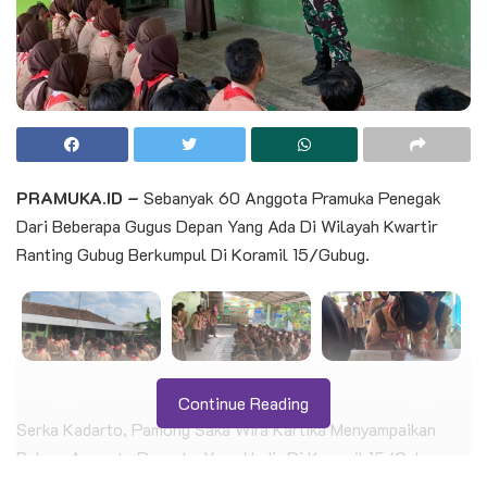
PRAMUKA.ID –
Sebanyak 60 Anggota Pramuka Penegak
Dari Beberapa Gugus Depan Yang Ada Di Wilayah Kwartir
Ranting Gubug Berkumpul Di Koramil 15/Gubug.
Continue Reading
Serka Kadarto, Pamong Saka Wira Kartika Menyampaikan
Bahwa Anggota Pramuka Yang Hadir Di Koramil 15/Gubug
Memiliki Maksud Untuk Mendaftarkan Diri Sebagai Peserta