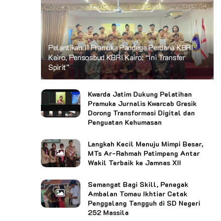
Pelantikan 11 Pramuka Pandega Perdana KBRI
Kairo, Pensosbud KBRI Kairo: “Ini Transfer
Spirit”
Kwarda Jatim Dukung Pelatihan
Pramuka Jurnalis Kwarcab Gresik
Dorong Transformasi Digital dan
Penguatan Kehumasan
Langkah Kecil Menuju Mimpi Besar,
MTs Ar-Rahmah Patimpeng Antar
Wakil Terbaik ke Jamnas XII
Semangat Bagi Skill, Penegak
Ambalan Tomau Ikhtiar Cetak
Penggalang Tangguh di SD Negeri
252 Massila