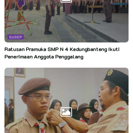
Editor: Pusdatin Kwarnas
Kata Kunci:
Mengapa?
Puluhan Pramuka Penegak Berkumpul Di Koramil 15/Gubug
GUDEP
Ratusan Pramuka SMP N 4 Kedungbanteng Ikuti
Penerimaan Anggota Penggalang