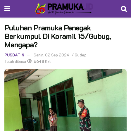
Puluhan Pramuka Penegak
Berkumpul Di Koramil 15/Gubug,
Mengapa?
PUSDATIN
Senin, 02 Sep 2024
/
Gudep
Telah dibaca
6648
Kali