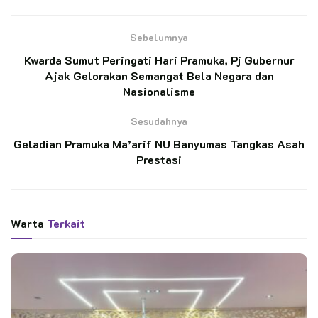
Didik Kepramukaan Di Saka Wira Kartika Dan Mengembang
Bakat Dan Minatnya Di Bidang Matra Darat.
Sebelumnya
Kwarda Sumut Peringati Hari Pramuka, Pj Gubernur
BACA JUGA
Ajak Gelorakan Semangat Bela Negara dan
Nasionalisme
Pelantikan 11 Pramuka Pandega Perdana KBRI
Kairo, Pensosbud KBRI Kairo: “Ini Transfer
Sesudahnya
Spirit”
Geladian Pramuka Ma’arif NU Banyumas Tangkas Asah
Prestasi
Ratusan Pramuka SMP N 4 Kedungbanteng
Ikuti Penerimaan Anggota Penggalang
Warta
Terkait
Dijelaskan Secara Terpisah Oleh Kak Wulan Ramadhani,
Instruktur Saka Wira Kartika Bahwa Proses Pendaftaran Di
Saka Wira Kartika Koramil 15/Gubug Dilakukan Melalui Link
S.Id/Sawika15gubugofficial Dan Instagram
@Sawika15gubugofficial.