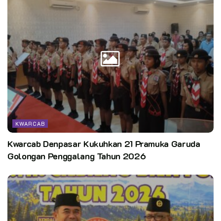
pelatihan ini, pesan saya untuk para peserta dapat membawa
nama baik Kwarcab Purbalingga di ajang Raimuna Daerah XIII
serta menjadi contoh positif bagi pramuka lainnya di
lingkungan masing-masing.” Pesan kak Fabil.
Pewarta: Anjar (Kwarcab Purbalingga)
Editor:
Pusdatin Kwarnas
KWARCAB
Kwarcab Denpasar Kukuhkan 21 Pramuka Garuda
Golongan Penggalang Tahun 2026