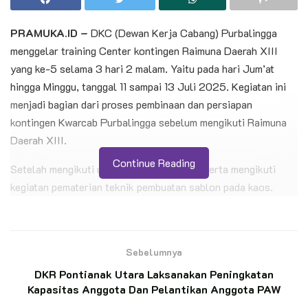
PRAMUKA.ID –
DKC (Dewan Kerja Cabang) Purbalingga
menggelar training Center kontingen Raimuna Daerah XIII
yang ke-5 selama 3 hari 2 malam. Yaitu pada hari Jum’at
hingga Minggu, tanggal 11 sampai 13 Juli 2025. Kegiatan ini
menjadi bagian dari proses pembinaan dan persiapan
kontingen Kwarcab Purbalingga sebelum mengikuti Raimuna
Daerah XIII.
Continue Reading
Setelah mengikuti upacara pembukaan, peserta mengikuti
kegiatan pematerian teknik pembuatan sablon pada kaos.
Dalam sesi ini, peserta mendapat materi langsung dari
pengusaha sablon baju yaitu Kak Teguh. Ia menyampaikan
materi secara runtut mulai dari pengenalan alat-alat sablon,
Sebelumnya
pembuatan desain, hingga praktik menyablon langsung pada
DKR Pontianak Utara Laksanakan Peningkatan
media baju. Peserta mendapatkan kesempatan untuk mencoba
Kapasitas Anggota Dan Pelantikan Anggota PAW
sablon secara individu, sehingga mereka tidak hanya