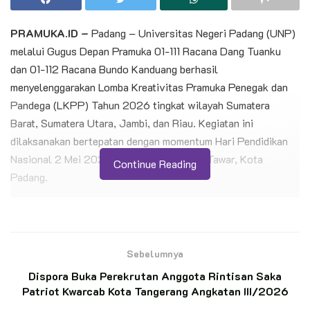
PRAMUKA.ID –
Padang – Universitas Negeri Padang (UNP)
melalui Gugus Depan Pramuka 01-111 Racana Dang Tuanku
dan 01-112 Racana Bundo Kanduang berhasil
menyelenggarakan Lomba Kreativitas Pramuka Penegak dan
Pandega (LKPP) Tahun 2026 tingkat wilayah Sumatera
Barat, Sumatera Utara, Jambi, dan Riau. Kegiatan ini
dilaksanakan bertepatan dengan momentum Hari Pendidikan
Nasional 2 Mei 2026 di Kampus UNP Air Tawar, Kota
Continue Reading
Padang.
Kegiatan LKPP 2026 menghadirkan berbagai cabang lomba,
yaitu Lomba Kreasi Baris Berbaris (LKBB), Lomba Pionering,
dan Lomba Cerdas Tangkas (LCT), yang diikuti oleh sembilan
Sebelumnya
sekolah dari berbagai daerah di Sumatera Barat. Para peserta
Dispora Buka Perekrutan Anggota Rintisan Saka
menunjukkan antusiasme tinggi serta semangat kompetitif
Patriot Kwarcab Kota Tangerang Angkatan III/2026
yang sehat sepanjang kegiatan berlangsung, didukung oleh