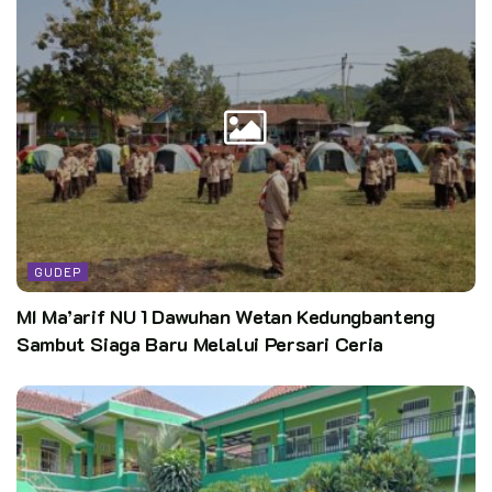
Sementara itu, pada cabang Pioneering, juara kedua diraih
oleh SMKN 4 Payakumbuh dan juara ketiga oleh SMAN 2
Lubuk Basung.
GUDEP
MI Ma’arif NU 1 Dawuhan Wetan Kedungbanteng
Sambut Siaga Baru Melalui Persari Ceria
Kegiatan penutupan berlangsung dengan penuh semangat dan