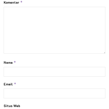
Kata Kunci:
racana unp
universitas negeri padang
Komentar
*
Nama
*
Email
*
Situs Web