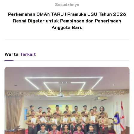
kehadiran supporter dan pengunjung yang turut
Sesudahnya
menyemarakkan suasana.
Perkemahan OMANTARU I Pramuka USU Tahun 2026
Resmi Digelar untuk Pembinaan dan Penerimaan
BACA JUGA
Anggota Baru
Pelantikan 11 Pramuka Pandega Perdana KBRI
Kairo, Pensosbud KBRI Kairo: “Ini Transfer
Spirit”
Warta
Terkait
Ratusan Pramuka SMP N 4 Kedungbanteng
Ikuti Penerimaan Anggota Penggalang
Acara pembukaan berlangsung khidmat dan resmi di Aula
Fakultas Ilmu Sosial (FIS) UNP, dibuka oleh Kak Yulius
selaku Pengurus Harian Kwartir Daerah Sumatera Barat yang
mewakili Ketua Kwarda Sumatera Barat, Kak Audy Joinaldy.
Dalam sambutannya, ia menekankan pentingnya Gerakan