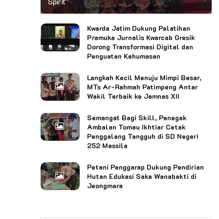
Spirit”
Kwarda Jatim Dukung Pelatihan
Pramuka Jurnalis Kwarcab Gresik
Dorong Transformasi Digital dan
Penguatan Kehumasan
Langkah Kecil Menuju Mimpi Besar,
MTs Ar-Rahmah Patimpeng Antar
Wakil Terbaik ke Jamnas XII
Semangat Bagi Skill, Penegak
Ambalan Tomau Ikhtiar Cetak
Penggalang Tangguh di SD Negeri
252 Massila
Petani Penggarap Dukung Pendirian
Hutan Edukasi Saka Wanabakti di
Jeongmara